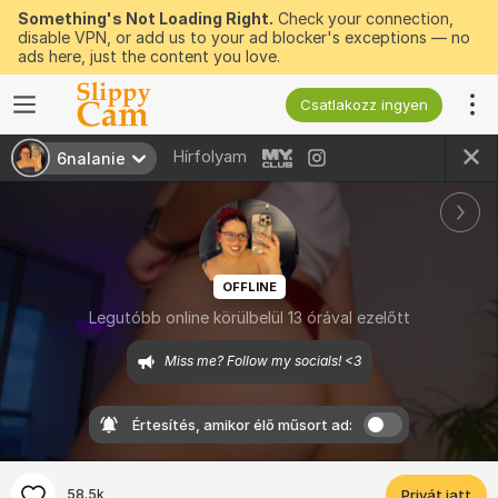
Something's Not Loading Right.
Check your connection,
disable VPN, or add us to your ad blocker's exceptions — no
ads here, just the content you love.
Csatlakozz ingyen
Hírfolyam
6nalanie
OFFLINE
Legutóbb online körülbelül 13 órával ezelőtt
Miss me? Follow my socials! <3
Értesítés, amikor élő műsort ad:
58.5k
Privát jatt