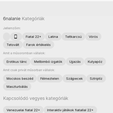
6nalanie
Kategóriák
Jellemzőim:
Fiatal 22+
Latina
Teltkarcsú
Vörös
Tetovált
Farok értékelés
Amit a műsoromban vállalok:
Erotikus tánc
Mellbimbó izgatók
Ujjazás
Kutyapóz
Amit csak privát műsorban vállalok:
Mocskos beszéd
Félmeztelen
Szájpecek
Sztriptíz
Maszturbálás
Kapcsolódó vegyes kategóriák
Venezuelai fiatal 22+
Interaktív játékok fiatallal 22+