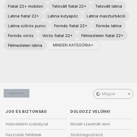
Fiatal 22+ mobilon
Tetovált fiatal 22+
Tetovált latina
Latina fiatal 22+
Latina kutyapóz
Latina maszturbáció
Latina szőrös punci
Formás fiatal 22+
Formás latina
Formás vörös
Vörös fiatal 22+
Félmeztelen fiatal 22+
MINDEN KATEGÓRIA+
Félmeztelen latina
Magyar
JOG ÉS BIZTONSÁG
DOLGOZZ VELÜNK!
Adatvédelmi szabályzat
Modell szeretnék lenni
Használati feltételek
Stúdióregisztráció