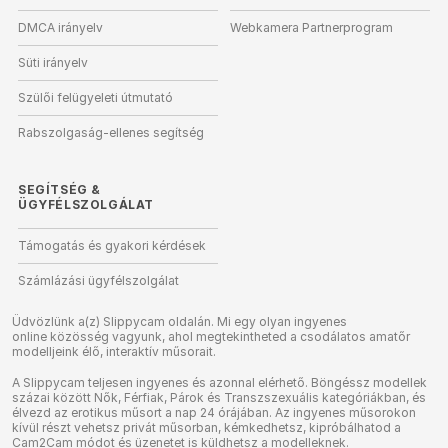
DMCA irányelv
Webkamera Partnerprogram
Süti irányelv
Szülői felügyeleti útmutató
Rabszolgaság-ellenes segítség
SEGÍTSÉG
&
ÜGYFÉLSZOLGÁLAT
Támogatás és gyakori kérdések
Számlázási ügyfélszolgálat
Üdvözlünk a(z) Slippycam oldalán. Mi egy olyan ingyenes
online közösség vagyunk, ahol megtekintheted a csodálatos amatőr
modelljeink élő, interaktív műsorait.
A Slippycam teljesen ingyenes és azonnal elérhető. Böngéssz modellek
százai között Nők, Férfiak, Párok és Transzszexuális kategóriákban, és
élvezd az erotikus műsort a nap 24 órájában. Az ingyenes műsorokon
kívül részt vehetsz privát műsorban, kémkedhetsz, kipróbálhatod a
Cam2Cam módot és üzenetet is küldhetsz a modelleknek.