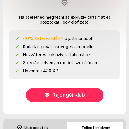
Ha szeretnéd megnézni az exkluzív tartalmat és
posztokat, légy előfizető!
-10% KEDVEZMÉNY
a jattmenüből
Korlátlan privát csevegés a modellel
Hozzáférés exkluzív tartalmakhoz
Speciális jelvény a modell szobájában
Havonta +430 XP
Rajongói Klub
Klub posztok
Teljes Hírfolyam