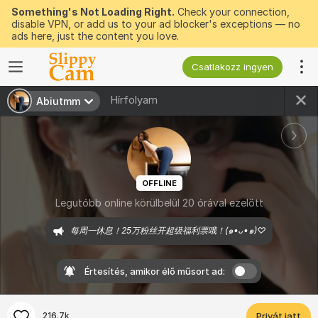
Something's Not Loading Right.
Check your connection,
disable VPN, or add us to your ad blocker's exceptions — no
ads here, just the content you love.
Csatlakozz ingyen
Hírfolyam
Abiutmm
OFFLINE
Legutóbb online körülbelül 20 órával ezelőtt
每周一休息！25万粉丝开超级福利票哦！(๑•ᴗ•๑)♡
Értesítés, amikor élő műsort ad:
216.7k
Privát jatt