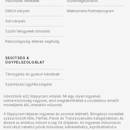
Használati feltételek
Stúdióregisztráció
DMCA irányelv
Webkamera Partnerprogram
Süti irányelv
Szülői felügyeleti útmutató
Rabszolgaság-ellenes segítség
SEGÍTSÉG
&
ÜGYFÉLSZOLGÁLAT
Támogatás és gyakori kérdések
Számlázási ügyfélszolgálat
Üdvözlünk a(z) Slippycam oldalán. Mi egy olyan ingyenes
online közösség vagyunk, ahol megtekintheted a csodálatos amatőr
modelljeink élő, interaktív műsorait.
A Slippycam teljesen ingyenes és azonnal elérhető. Böngéssz modellek
százai között Nők, Férfiak, Párok és Transzszexuális kategóriákban, és
élvezd az erotikus műsort a nap 24 órájában. Az ingyenes műsorokon
kívül részt vehetsz privát műsorban, kémkedhetsz, kipróbálhatod a