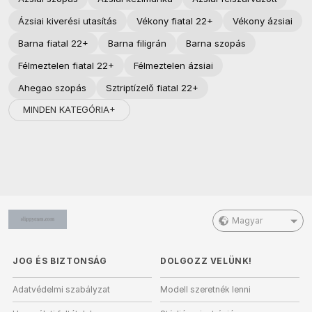
Ázsiai kiverési utasítás
Vékony fiatal 22+
Vékony ázsiai
Barna fiatal 22+
Barna filigrán
Barna szopás
Félmeztelen fiatal 22+
Félmeztelen ázsiai
Ahegao szopás
Sztriptízelő fiatal 22+
MINDEN KATEGÓRIA+
Magyar
JOG ÉS BIZTONSÁG
DOLGOZZ VELÜNK!
Adatvédelmi szabályzat
Modell szeretnék lenni