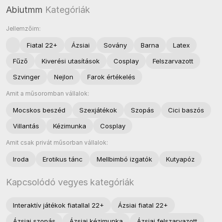
Abiutmm
Kategóriák
Jellemzőim:
Fiatal 22+
Ázsiai
Sovány
Barna
Latex
Fűző
Kiverési utasítások
Cosplay
Felszarvazott
Szvinger
Nejlon
Farok értékelés
Amit a műsoromban vállalok:
Mocskos beszéd
Szexjátékok
Szopás
Cici baszós
Villantás
Kézimunka
Cosplay
Amit csak privát műsorban vállalok:
Iroda
Erotikus tánc
Mellbimbó izgatók
Kutyapóz
Kapcsolódó vegyes kategóriák
Interaktív játékok fiatallal 22+
Ázsiai fiatal 22+
Ázsiai szopás
Ázsiai kézimunka
Ázsiai felszarvazott