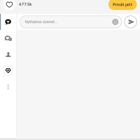
477.5k
Privát jatt