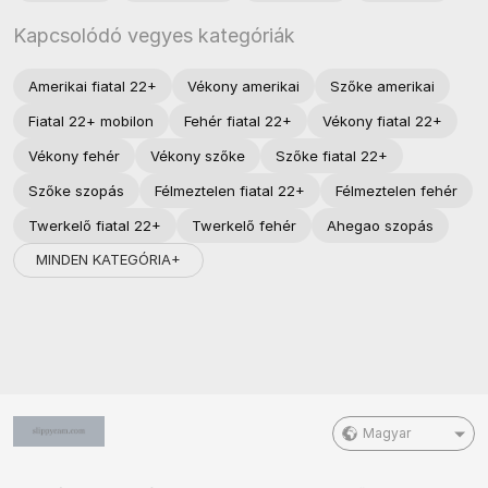
Kapcsolódó vegyes kategóriák
Amerikai fiatal 22+
Vékony amerikai
Szőke amerikai
Fiatal 22+ mobilon
Fehér fiatal 22+
Vékony fiatal 22+
Vékony fehér
Vékony szőke
Szőke fiatal 22+
Szőke szopás
Félmeztelen fiatal 22+
Félmeztelen fehér
Twerkelő fiatal 22+
Twerkelő fehér
Ahegao szopás
MINDEN KATEGÓRIA+
Magyar