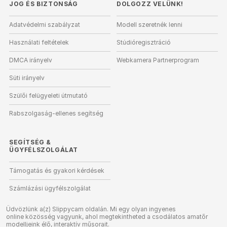
JOG ÉS BIZTONSÁG
DOLGOZZ VELÜNK!
Adatvédelmi szabályzat
Modell szeretnék lenni
Használati feltételek
Stúdióregisztráció
DMCA irányelv
Webkamera Partnerprogram
Süti irányelv
Szülői felügyeleti útmutató
Rabszolgaság-ellenes segítség
SEGÍTSÉG
&
ÜGYFÉLSZOLGÁLAT
Támogatás és gyakori kérdések
Számlázási ügyfélszolgálat
Üdvözlünk a(z) Slippycam oldalán. Mi egy olyan ingyenes
online közösség vagyunk, ahol megtekintheted a csodálatos amatőr
modelljeink élő, interaktív műsorait.