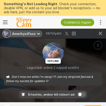
Something's Not Loading Right.
Check your connection,
disable VPN, or add us to your ad blocker's exceptions — no
ads here, just the content you love.
Csatlakozz ingyen
Hírfolyam
AmethystFoxx
OFFLINE
Legutóbb online 2 nappal ezelőtt
Don't miss me while I'm away! ♡ Join my stripchat fanclub & 
follow my socials for updates ♡
Értesítés, amikor élő műsort ad: