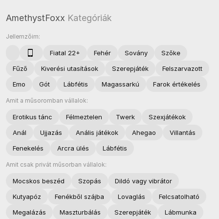
AmethystFoxx
Kategóriák
Jellemzőim:
Fiatal 22+
Fehér
Sovány
Szőke
Fűző
Kiverési utasítások
Szerepjáték
Felszarvazott
Emo
Gót
Lábfétis
Magassarkú
Farok értékelés
Amit a műsoromban vállalok:
Erotikus tánc
Félmeztelen
Twerk
Szexjátékok
Anál
Ujjazás
Anális játékok
Ahegao
Villantás
Fenekelés
Arcra ülés
Lábfétis
Amit csak privát műsorban vállalok:
Mocskos beszéd
Szopás
Dildó vagy vibrátor
Kutyapóz
Fenékből szájba
Lovaglás
Felcsatolható
Megalázás
Maszturbálás
Szerepjáték
Lábmunka