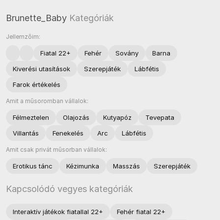
Brunette_Baby
Kategóriák
Jellemzőim:
Fiatal 22+
Fehér
Sovány
Barna
Kiverési utasítások
Szerepjáték
Lábfétis
Farok értékelés
Amit a műsoromban vállalok:
Félmeztelen
Olajozás
Kutyapóz
Tevepata
Villantás
Fenekelés
Arc
Lábfétis
Amit csak privát műsorban vállalok:
Erotikus tánc
Kézimunka
Masszás
Szerepjáték
Kapcsolódó vegyes kategóriák
Interaktív játékok fiatallal 22+
Fehér fiatal 22+