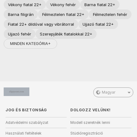
Vékony fiatal 22+
Vékony fehér
Barna fiatal 22+
Barna filigrán
Félmeztelen fiatal 22+
Félmeztelen fehér
Fiatal 22+ dildóval vagy vibrátorral
Ujjazó fiatal 22+
Ujjazó fehér
Szerepjáték fiatalokkal 22+
MINDEN KATEGÓRIA+
Magyar
JOG ÉS BIZTONSÁG
DOLGOZZ VELÜNK!
Adatvédelmi szabályzat
Modell szeretnék lenni
Használati feltételek
Stúdióregisztráció