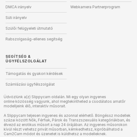
DMCA irányelv
Webkamera Partnerprogram
Süti irányelv
Szülői felügyeleti útmutató
Rabszolgaság-ellenes segítség
SEGÍTSÉG
&
ÜGYFÉLSZOLGÁLAT
Támogatás és gyakori kérdések
Számlázási ügyfélszolgálat
Üdvözlünk a(z) Slippycam oldalán. Mi egy olyan ingyenes
online közösség vagyunk, ahol megtekintheted a csodálatos amatőr
modelljeink élő, interaktív műsorait.
A Slippycam teljesen ingyenes és azonnal elérhető. Böngéssz modellek
százai között Nők, Férfiak, Párok és Transzszexuális kategóriákban, és
élvezd az erotikus műsort a nap 24 órájában. Az ingyenes műsorokon
kívül részt vehetsz privát műsorban, kémkedhetsz, kipróbálhatod a
Cam2Cam módot és üzenetet is küldhetsz a modelleknek.