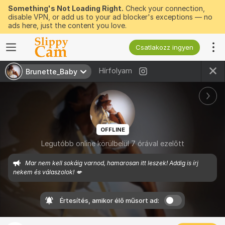
Something's Not Loading Right.
Check your connection,
disable VPN, or add us to your ad blocker's exceptions — no
ads here, just the content you love.
Csatlakozz ingyen
Hírfolyam
Brunette_Baby
OFFLINE
Legutóbb online körülbelül 7 órával ezelőtt
Mar nem kell sokáig varnod, hamarosan itt leszek! Addig is írj 
nekem és válaszolok! 💋
Értesítés, amikor élő műsort ad: