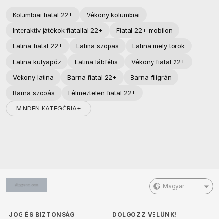
Kolumbiai fiatal 22+
Vékony kolumbiai
Interaktív játékok fiatallal 22+
Fiatal 22+ mobilon
Latina fiatal 22+
Latina szopás
Latina mély torok
Latina kutyapóz
Latina lábfétis
Vékony fiatal 22+
Vékony latina
Barna fiatal 22+
Barna filigrán
Barna szopás
Félmeztelen fiatal 22+
MINDEN KATEGÓRIA+
Magyar
JOG ÉS BIZTONSÁG
DOLGOZZ VELÜNK!