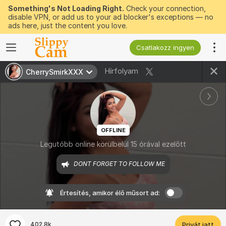
Something's Not Loading Right.
Check your connection,
disable VPN, or add us to your ad blocker's exceptions — no
ads here, just the content you love.
Csatlakozz ingyen
Hírfolyam
CherrySmirkXXX
OFFLINE
Legutóbb online körülbelül 15 órával ezelőtt
DONT FORGET TO FOLLOW ME
Értesítés, amikor élő műsort ad:
402.8k
Privát jatt