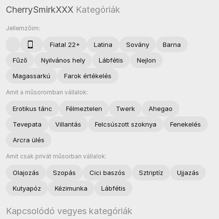
CherrySmirkXXX
Kategóriák
Jellemzőim:
Fiatal 22+
Latina
Sovány
Barna
Fűző
Nyilvános hely
Lábfétis
Nejlon
Magassarkú
Farok értékelés
Amit a műsoromban vállalok:
Erotikus tánc
Félmeztelen
Twerk
Ahegao
Tevepata
Villantás
Felcsúszott szoknya
Fenekelés
Arcra ülés
Amit csak privát műsorban vállalok:
Olajozás
Szopás
Cici baszós
Sztriptíz
Ujjazás
Kutyapóz
Kézimunka
Lábfétis
Kapcsolódó vegyes kategóriák