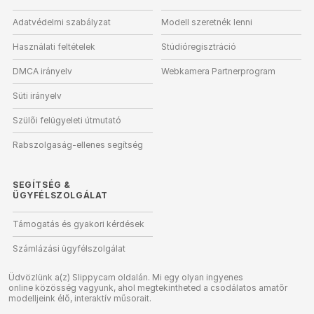
Adatvédelmi szabályzat
Modell szeretnék lenni
Használati feltételek
Stúdióregisztráció
DMCA irányelv
Webkamera Partnerprogram
Süti irányelv
Szülői felügyeleti útmutató
Rabszolgaság-ellenes segítség
SEGÍTSÉG
&
ÜGYFÉLSZOLGÁLAT
Támogatás és gyakori kérdések
Számlázási ügyfélszolgálat
Üdvözlünk a(z) Slippycam oldalán. Mi egy olyan ingyenes
online közösség vagyunk, ahol megtekintheted a csodálatos amatőr
modelljeink élő, interaktív műsorait.