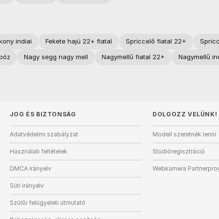
kony indiai
Fekete hajú 22+ fiatal
Spriccelő fiatal 22+
Spricc
póz
Nagy segg nagy mell
Nagymellű fiatal 22+
Nagymellű ind
JOG ÉS BIZTONSÁG
DOLGOZZ VELÜNK!
Adatvédelmi szabályzat
Modell szeretnék lenni
Használati feltételek
Stúdióregisztráció
DMCA irányelv
Webkamera Partnerpr
Süti irányelv
Szülői felügyeleti útmutató