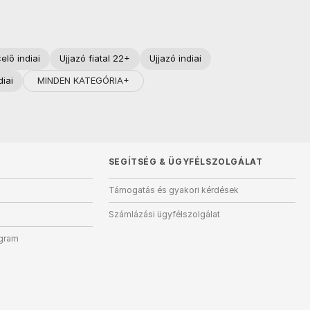
elő indiai
Ujjazó fiatal 22+
Ujjazó indiai
MINDEN KATEGÓRIA+
iai
SEGÍTSÉG
&
ÜGYFÉLSZOLGÁLAT
Támogatás és gyakori kérdések
Számlázási ügyfélszolgálat
ogram