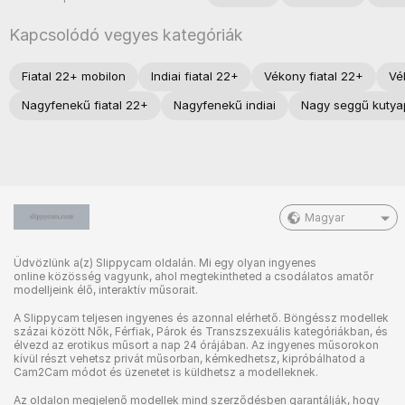
Kapcsolódó vegyes kategóriák
Fiatal 22+ mobilon
Indiai fiatal 22+
Vékony fiatal 22+
Vé
Nagyfenekű fiatal 22+
Nagyfenekű indiai
Nagy seggű kutya
Magyar
Üdvözlünk a(z) Slippycam oldalán. Mi egy olyan ingyenes
online közösség vagyunk, ahol megtekintheted a csodálatos amatőr
modelljeink élő, interaktív műsorait.
A Slippycam teljesen ingyenes és azonnal elérhető. Böngéssz modellek
százai között Nők, Férfiak, Párok és Transzszexuális kategóriákban, és
élvezd az erotikus műsort a nap 24 órájában. Az ingyenes műsorokon
kívül részt vehetsz privát műsorban, kémkedhetsz, kipróbálhatod a
Cam2Cam módot és üzenetet is küldhetsz a modelleknek.
Az oldalon megjelenő modellek mind szerződésben garantálják, hogy