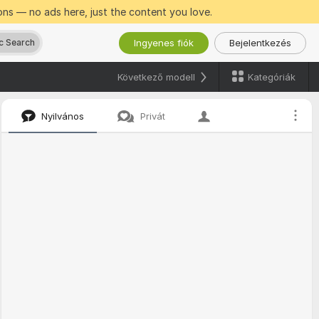
ns — no ads here, just the content you love.
Ingyenes fiók
Bejelentkezés
c Search
Kategóriák
Következő modell
Nyilvános
Privát