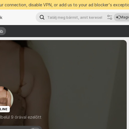
r connection, disable VPN, or add us to your ad blocker's exceptio
ek
Magi
ub
ub
LINE
belül 9 órával ezelőtt