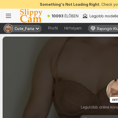
Something's Not Loading Right.
Check you
10093
ÉLŐBEN
Legjobb modell
Profil
Hírfolyam
Cute_Faria
Cute_Faria
Rajongói Kl
Rajongói Kl
OFF
Legutóbb online körül