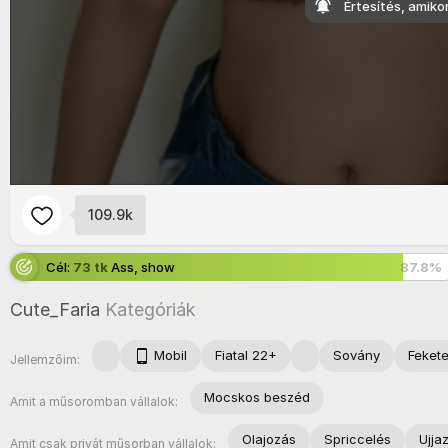
Értesítés, amiko
109.9k
Cél:
73 tk
Ass, show
87.8
%
Cute_Faria
Kategóriák
Mobil
Fiatal 22+
Sovány
Fekete
Jellemzőim:
Mocskos beszéd
Amit a műsoromban vállalok:
Olajozás
Spriccelés
Ujja
Amit csak privát műsorban vállalok: