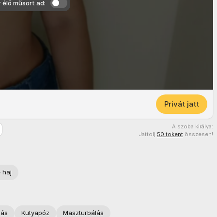
r élő műsort ad:
Privát jatt
A szoba királya:
Jattolj
50 tokent
összesen!
 haj
zás
Kutyapóz
Maszturbálás