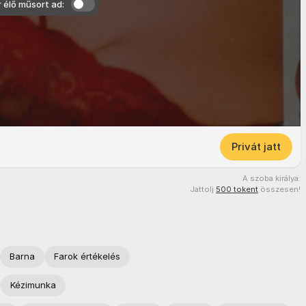
r élő műsort ad:
Privát jatt
A szoba királya:
Jattolj
500 tokent
összesen!
Barna
Farok értékelés
Kézimunka