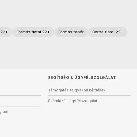
l 22+
Formás fiatal 22+
Formás fehér
Barna fiatal 22+
SEGÍTSÉG
&
ÜGYFÉLSZOLGÁLAT
Támogatás és gyakori kérdések
Számlázási ügyfélszolgálat
ogram