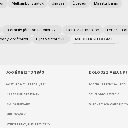
tor
Mellbimbó izgatók
Ujjazás
Élvezés
Maszturbálás
Interaktív játékok fiatallal 22+
Fiatal 22+ mobilon
Fehér fiata
MINDEN KATEGÓRIA+
 vagy vibrátorral
Ujjazó fiatal 22+
JOG ÉS BIZTONSÁG
DOLGOZZ VELÜNK!
Adatvédelmi szabályzat
Modell szeretnék lenni
Használati feltételek
Stúdióregisztráció
DMCA irányelv
Webkamera Partnerpr
Süti irányelv
Szülői felügyeleti útmutató