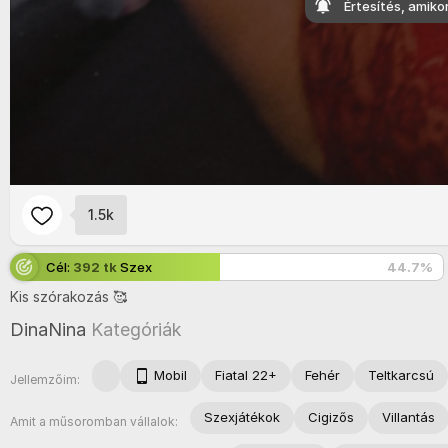
Értesítés, amiko
1.5k
Cél:
392 tk
Szex
44.7
%
Kis
szó
rakozá
s 🥰
DinaNina
Kategóriák
Mobil
Fiatal 22+
Fehér
Teltkarcsú
Jellemzőim:
Szexjátékok
Cigizős
Villantás
Amit a műsoromban vállalok: