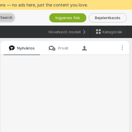
ns — no ads here, just the content you love.
Ingyenes fiók
Bejelentkezés
 Search
Kategóriák
Következő modell
Nyilvános
Privát