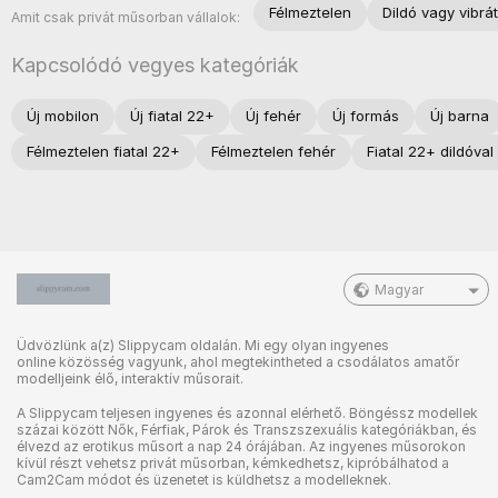
Félmeztelen
Dildó vagy vibrá
Amit csak privát műsorban vállalok:
Kapcsolódó vegyes kategóriák
Új mobilon
Új fiatal 22+
Új fehér
Új formás
Új barna
Félmeztelen fiatal 22+
Félmeztelen fehér
Fiatal 22+ dildóval
Magyar
Üdvözlünk a(z) Slippycam oldalán. Mi egy olyan ingyenes
online közösség vagyunk, ahol megtekintheted a csodálatos amatőr
modelljeink élő, interaktív műsorait.
A Slippycam teljesen ingyenes és azonnal elérhető. Böngéssz modellek
százai között Nők, Férfiak, Párok és Transzszexuális kategóriákban, és
élvezd az erotikus műsort a nap 24 órájában. Az ingyenes műsorokon
kívül részt vehetsz privát műsorban, kémkedhetsz, kipróbálhatod a
Cam2Cam módot és üzenetet is küldhetsz a modelleknek.