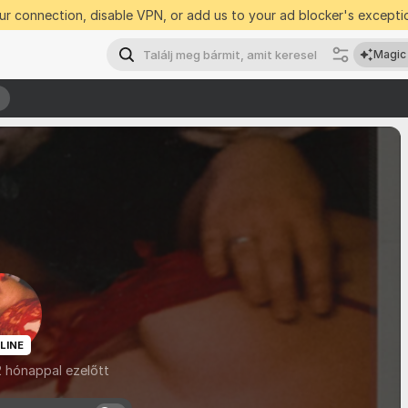
r connection, disable VPN, or add us to your ad blocker's exceptio
Magic
b
b
LINE
2 hónappal ezelőtt