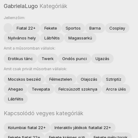
GabrielaLugo
Kategóriák
Jellemzőim:
Fiatal 22+
Fekete
Sportos
Barna
Cosplay
Nyilvános hely
Lábfétis
Magassarkú
Amit a műsoromban vállalok:
Erotikus tánc
Twerk
Ondós punci
Ujjazás
Amit csak privát műsorban vállalok:
Mocskos beszéd
Félmeztelen
Olajozás
Sztriptíz
Ahegao
Tevepata
Felcsúszott szoknya
Arcra ülés
Lábfétis
Kapcsolódó vegyes kategóriák
Kolumbiai fiatal 22+
Interaktív játékok fiatallal 22+
Fekete fiatal 22+
Fekete krémes süti
Fekete mély torok