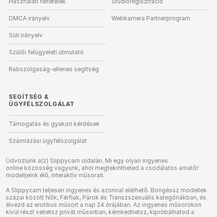
Használati feltételek
Stúdióregisztráció
DMCA irányelv
Webkamera Partnerprogram
Süti irányelv
Szülői felügyeleti útmutató
Rabszolgaság-ellenes segítség
SEGÍTSÉG
&
ÜGYFÉLSZOLGÁLAT
Támogatás és gyakori kérdések
Számlázási ügyfélszolgálat
Üdvözlünk a(z) Slippycam oldalán. Mi egy olyan ingyenes
online közösség vagyunk, ahol megtekintheted a csodálatos amatőr
modelljeink élő, interaktív műsorait.
A Slippycam teljesen ingyenes és azonnal elérhető. Böngéssz modellek
százai között Nők, Férfiak, Párok és Transzszexuális kategóriákban, és
élvezd az erotikus műsort a nap 24 órájában. Az ingyenes műsorokon
kívül részt vehetsz privát műsorban, kémkedhetsz, kipróbálhatod a