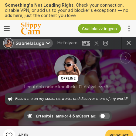
Something's Not Loading Right.
Check your connection,
disable VPN, or add us to your ad blocker's exceptions — no
ads here, just the content you love.
Csatlakozz ingyen
Hírfolyam
GabrielaLugo
OFFLINE
Legutóbb online körülbelül 12 órával ezelőtt
Follow me on my social networks and discover more of my world! 
Értesítés, amikor élő műsort ad:
42.8k
Privát jatt