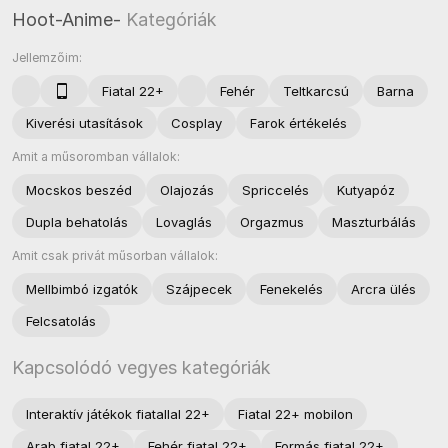
Hoot-Anime-
Kategóriák
Jellemzőim:
Fiatal 22+
Fehér
Teltkarcsú
Barna
Kiverési utasítások
Cosplay
Farok értékelés
Amit a műsoromban vállalok:
Mocskos beszéd
Olajozás
Spriccelés
Kutyapóz
Dupla behatolás
Lovaglás
Orgazmus
Maszturbálás
Amit csak privát műsorban vállalok:
Mellbimbó izgatók
Szájpecek
Fenekelés
Arcra ülés
Felcsatolás
Kapcsolódó vegyes kategóriák
Interaktív játékok fiatallal 22+
Fiatal 22+ mobilon
Arab fiatal 22+
Fehér fiatal 22+
Formás fiatal 22+