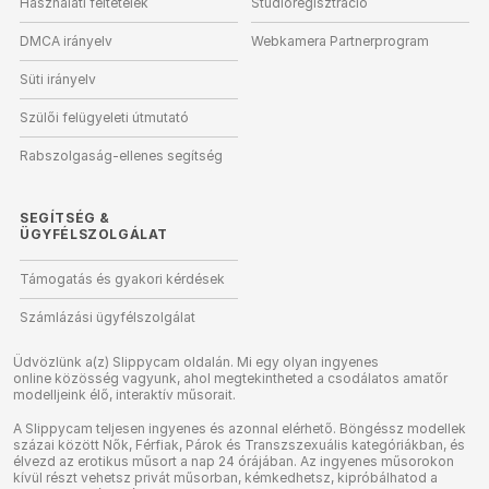
Használati feltételek
Stúdióregisztráció
DMCA irányelv
Webkamera Partnerprogram
Süti irányelv
Szülői felügyeleti útmutató
Rabszolgaság-ellenes segítség
SEGÍTSÉG
&
ÜGYFÉLSZOLGÁLAT
Támogatás és gyakori kérdések
Számlázási ügyfélszolgálat
Üdvözlünk a(z) Slippycam oldalán. Mi egy olyan ingyenes
online közösség vagyunk, ahol megtekintheted a csodálatos amatőr
modelljeink élő, interaktív műsorait.
A Slippycam teljesen ingyenes és azonnal elérhető. Böngéssz modellek
százai között Nők, Férfiak, Párok és Transzszexuális kategóriákban, és
élvezd az erotikus műsort a nap 24 órájában. Az ingyenes műsorokon
kívül részt vehetsz privát műsorban, kémkedhetsz, kipróbálhatod a