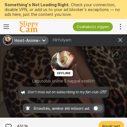
Something's Not Loading Right.
Check your connection,
disable VPN, or add us to your ad blocker's exceptions — no
ads here, just the content you love.
Csatlakozz ingyen
Hírfolyam
Hoot-Anime-
OFFLINE
Legutóbb online 5 nappal ezelőtt
Don’t miss out on subscribing to my fan club 🥵😈
Értesítés, amikor élő műsort ad:
451.3k
Privát jatt