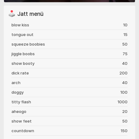
Jatt menü
blow kiss
10
tongue out
15
squeeze boobies
50
jiggle boobs
75
show booty
40
dick rate
200
arch
40
doggy
100
titty flash
1000
aheogo
20
show feet
50
countdown
150