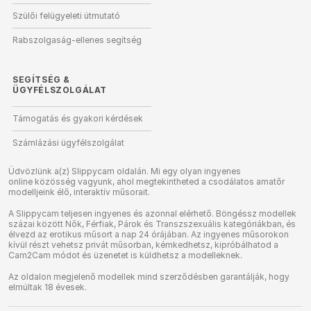
Szülői felügyeleti útmutató
Rabszolgaság-ellenes segítség
SEGÍTSÉG
&
ÜGYFÉLSZOLGÁLAT
Támogatás és gyakori kérdések
Számlázási ügyfélszolgálat
Üdvözlünk a(z) Slippycam oldalán. Mi egy olyan ingyenes
online közösség vagyunk, ahol megtekintheted a csodálatos amatőr
modelljeink élő, interaktív műsorait.
A Slippycam teljesen ingyenes és azonnal elérhető. Böngéssz modellek
százai között Nők, Férfiak, Párok és Transzszexuális kategóriákban, és
élvezd az erotikus műsort a nap 24 órájában. Az ingyenes műsorokon
kívül részt vehetsz privát műsorban, kémkedhetsz, kipróbálhatod a
Cam2Cam módot és üzenetet is küldhetsz a modelleknek.
Az oldalon megjelenő modellek mind szerződésben garantálják, hogy
elmúltak 18 évesek.