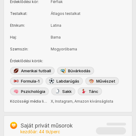
Érdeklődési kör
:
Férfiak
Testalkat
:
Átlagos testalkat
Etnikum
:
Latina
Haj
:
Barna
Szemszín
:
Mogyoróbarna
Érdeklődési körök
:
Amerikai futball
Búvárkodás
Formula-1
Labdarúgás
Művészet
Pszichológia
Sakk
Tánc
Közösségi média linkek
X
:
,
Instagram
,
Amazon kívánságlista
Saját privát műsorok
kezdőár:
44
tk/perc