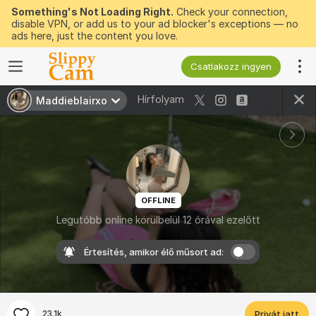
Something's Not Loading Right.
Check your connection,
disable VPN, or add us to your ad blocker's exceptions — no
ads here, just the content you love.
Csatlakozz ingyen
Hírfolyam
Maddieblairxo
OFFLINE
Legutóbb online körülbelül 12 órával ezelőtt
Értesítés, amikor élő műsort ad:
23.1k
Privát jatt