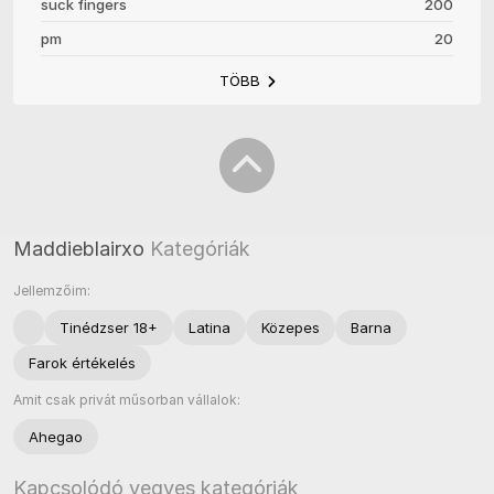
suck fingers
200
pm
20
TÖBB
Maddieblairxo
Kategóriák
Jellemzőim:
Tinédzser 18+
Latina
Közepes
Barna
Farok értékelés
Amit csak privát műsorban vállalok:
Ahegao
Kapcsolódó vegyes kategóriák