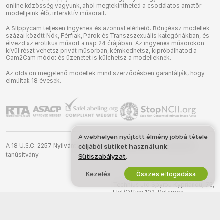
online közösség vagyunk, ahol megtekintheted a csodálatos amatőr
modelljeink élő, interaktív műsorait.
A Slippycam teljesen ingyenes és azonnal elérhető. Böngéssz modellek
százai között Nők, Férfiak, Párok és Transzszexuális kategóriákban, és
élvezd az erotikus műsort a nap 24 órájában. Az ingyenes műsorokon
kívül részt vehetsz privát műsorban, kémkedhetsz, kipróbálhatod a
Cam2Cam módot és üzenetet is küldhetsz a modelleknek.
Az oldalon megjelenő modellek mind szerződésben garantálják, hogy
elmúltak 18 évesek.
A webhelyen nyújtott élmény jobbá tétele
A 18 U.S.C. 2257 Nyilvántartási követelményeknek való megfelelési
céljából
sütiket használunk
:
tanúsítvány
Sütiszabályzat
.
Kezelés
Összes elfogadása
©
2026
slippycam.com