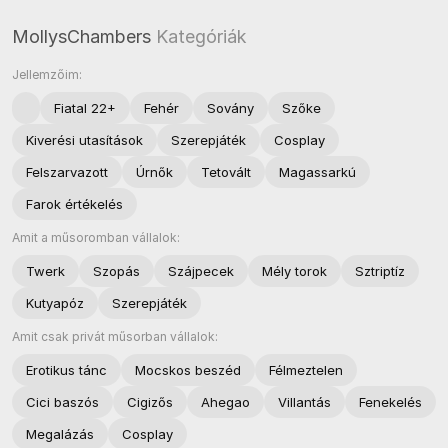
MollysChambers
Kategóriák
Jellemzőim:
Fiatal 22+
Fehér
Sovány
Szőke
Kiverési utasítások
Szerepjáték
Cosplay
Felszarvazott
Úrnők
Tetovált
Magassarkú
Farok értékelés
Amit a műsoromban vállalok:
Twerk
Szopás
Szájpecek
Mély torok
Sztriptíz
Kutyapóz
Szerepjáték
Amit csak privát műsorban vállalok:
Erotikus tánc
Mocskos beszéd
Félmeztelen
Cici baszós
Cigizős
Ahegao
Villantás
Fenekelés
Megalázás
Cosplay