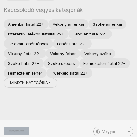
Kapcsolódó vegyes kategóriák
Amerikai fiatal 22+
Vékony amerikai
Szőke amerikai
Interaktív játékok fiatallal 22+
Tetovált fiatal 22+
Tetovált fehér lányok
Fehér fiatal 22+
Vékony fiatal 22+
Vékony fehér
Vékony szőke
Szőke fiatal 22+
Szőke szopás
Félmeztelen fiatal 22+
Félmeztelen fehér
Twerkelő fiatal 22+
MINDEN KATEGÓRIA+
Magyar