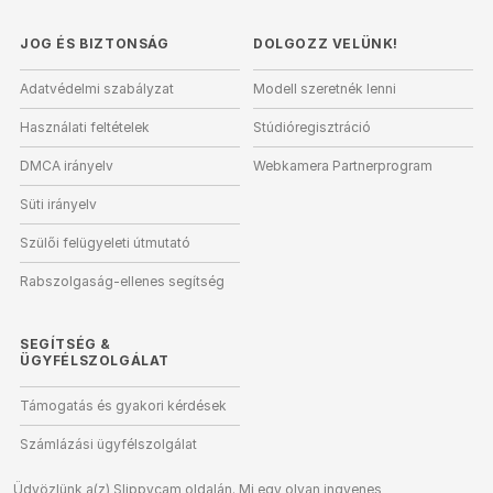
JOG ÉS BIZTONSÁG
DOLGOZZ VELÜNK!
Adatvédelmi szabályzat
Modell szeretnék lenni
Használati feltételek
Stúdióregisztráció
DMCA irányelv
Webkamera Partnerprogram
Süti irányelv
Szülői felügyeleti útmutató
Rabszolgaság-ellenes segítség
SEGÍTSÉG
&
ÜGYFÉLSZOLGÁLAT
Támogatás és gyakori kérdések
Számlázási ügyfélszolgálat
Üdvözlünk a(z) Slippycam oldalán. Mi egy olyan ingyenes