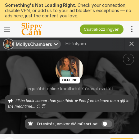
Something's Not Loading Right.
Check your connection,
disable VPN, or add us to your ad blocker's exceptions — no
ads here, just the content you love.
Csatlakozz ingyen
Hírfolyam
MollysChambers
OFFLINE
Legutóbb online körülbelül 7 órával ezelőtt
I’ll be back sooner than you think 💋 Feel free to leave me a gift in 
the meantime… 😏 😇 
Értesítés, amikor élő műsort ad: