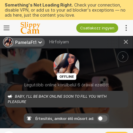
Something's Not Loading Right.
Check your connection,
disable VPN, or add us to your ad blocker's exceptions — no
ads here, just the content you love.
Csatlakozz ingyen
Hírfolyam
PamelaFt1
OFFLINE
Legutóbb online körülbelül 6 órával ezelőtt
BABY, I'LL BE BACK ONLINE SOON TO FILL YOU WITH 
PLEASURE
Értesítés, amikor élő műsort ad: