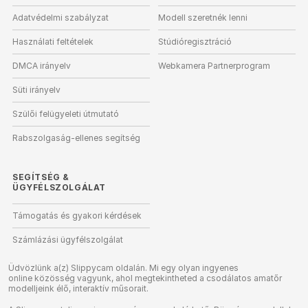
Adatvédelmi szabályzat
Modell szeretnék lenni
Használati feltételek
Stúdióregisztráció
DMCA irányelv
Webkamera Partnerprogram
Süti irányelv
Szülői felügyeleti útmutató
Rabszolgaság-ellenes segítség
SEGÍTSÉG
&
ÜGYFÉLSZOLGÁLAT
Támogatás és gyakori kérdések
Számlázási ügyfélszolgálat
Üdvözlünk a(z) Slippycam oldalán. Mi egy olyan ingyenes
online közösség vagyunk, ahol megtekintheted a csodálatos amatőr
modelljeink élő, interaktív műsorait.