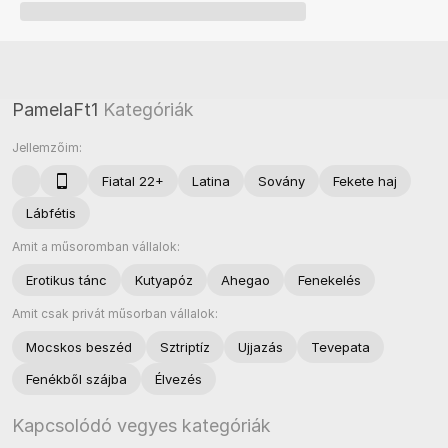
PamelaFt1
Kategóriák
Jellemzőim:
Fiatal 22+
Latina
Sovány
Fekete haj
Lábfétis
Amit a műsoromban vállalok:
Erotikus tánc
Kutyapóz
Ahegao
Fenekelés
Amit csak privát műsorban vállalok:
Mocskos beszéd
Sztriptíz
Ujjazás
Tevepata
Fenékből szájba
Élvezés
Kapcsolódó vegyes kategóriák