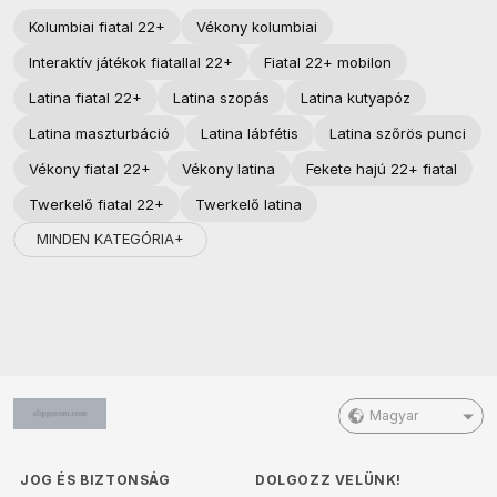
Kolumbiai fiatal 22+
Vékony kolumbiai
Interaktív játékok fiatallal 22+
Fiatal 22+ mobilon
Latina fiatal 22+
Latina szopás
Latina kutyapóz
Latina maszturbáció
Latina lábfétis
Latina szőrös punci
Vékony fiatal 22+
Vékony latina
Fekete hajú 22+ fiatal
Twerkelő fiatal 22+
Twerkelő latina
MINDEN KATEGÓRIA+
Magyar
JOG ÉS BIZTONSÁG
DOLGOZZ VELÜNK!