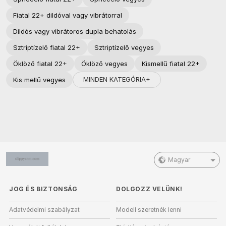
Fiatal 22+ dildóval vagy vibrátorral
Dildós vagy vibrátoros dupla behatolás
Sztriptízelő fiatal 22+
Sztriptízelő vegyes
Öklöző fiatal 22+
Öklöző vegyes
Kismellű fiatal 22+
MINDEN KATEGÓRIA+
Kis mellű vegyes
Magyar
JOG ÉS BIZTONSÁG
DOLGOZZ VELÜNK!
Adatvédelmi szabályzat
Modell szeretnék lenni