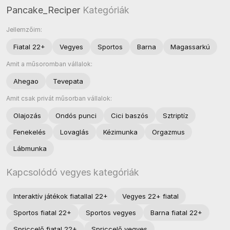
Pancake_Reciper
Kategóriák
Jellemzőim:
Fiatal 22+
Vegyes
Sportos
Barna
Magassarkú
Amit a műsoromban vállalok:
Ahegao
Tevepata
Amit csak privát műsorban vállalok:
Olajozás
Ondós punci
Cici baszós
Sztriptíz
Fenekelés
Lovaglás
Kézimunka
Orgazmus
Lábmunka
Kapcsolódó vegyes kategóriák
Interaktív játékok fiatallal 22+
Vegyes 22+ fiatal
Sportos fiatal 22+
Sportos vegyes
Barna fiatal 22+
Spriccelő fiatal 22+
Spriccelő vegyes