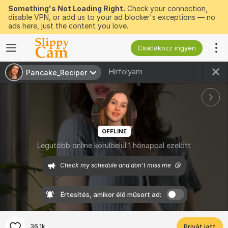
Something's Not Loading Right.
Check your connection,
disable VPN, or add us to your ad blocker's exceptions — no
ads here, just the content you love.
Csatlakozz ingyen
Hírfolyam
Pancake_Reciper
OFFLINE
Legutóbb online körülbelül 1 hónappal ezelőtt
Check my schedule and don't miss me  😘
Értesítés, amikor élő műsort ad:
36.1k
Privát jatt