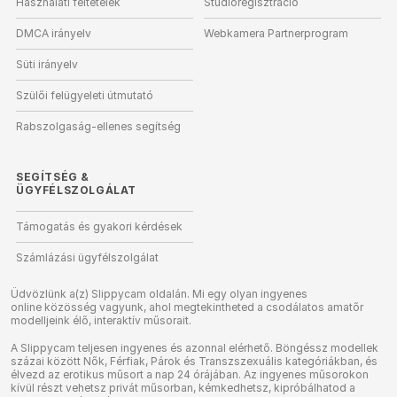
Használati feltételek
Stúdióregisztráció
DMCA irányelv
Webkamera Partnerprogram
Süti irányelv
Szülői felügyeleti útmutató
Rabszolgaság-ellenes segítség
SEGÍTSÉG
&
ÜGYFÉLSZOLGÁLAT
Támogatás és gyakori kérdések
Számlázási ügyfélszolgálat
Üdvözlünk a(z) Slippycam oldalán. Mi egy olyan ingyenes
online közösség vagyunk, ahol megtekintheted a csodálatos amatőr
modelljeink élő, interaktív műsorait.
A Slippycam teljesen ingyenes és azonnal elérhető. Böngéssz modellek
százai között Nők, Férfiak, Párok és Transzszexuális kategóriákban, és
élvezd az erotikus műsort a nap 24 órájában. Az ingyenes műsorokon
kívül részt vehetsz privát műsorban, kémkedhetsz, kipróbálhatod a