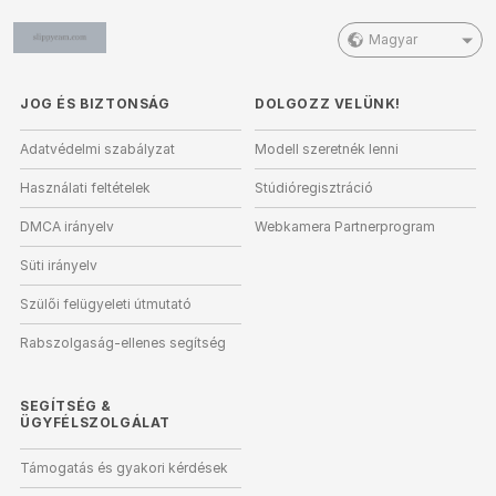
Magyar
JOG ÉS BIZTONSÁG
DOLGOZZ VELÜNK!
Adatvédelmi szabályzat
Modell szeretnék lenni
Használati feltételek
Stúdióregisztráció
DMCA irányelv
Webkamera Partnerprogram
Süti irányelv
Szülői felügyeleti útmutató
Rabszolgaság-ellenes segítség
SEGÍTSÉG
&
ÜGYFÉLSZOLGÁLAT
Támogatás és gyakori kérdések