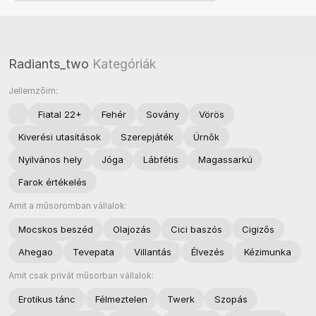
Radiants_two
Kategóriák
Jellemzőim:
Fiatal 22+
Fehér
Sovány
Vörös
Kiverési utasítások
Szerepjáték
Úrnők
Nyilvános hely
Jóga
Lábfétis
Magassarkú
Farok értékelés
Amit a műsoromban vállalok:
Mocskos beszéd
Olajozás
Cici baszós
Cigizős
Ahegao
Tevepata
Villantás
Élvezés
Kézimunka
Amit csak privát műsorban vállalok:
Erotikus tánc
Félmeztelen
Twerk
Szopás