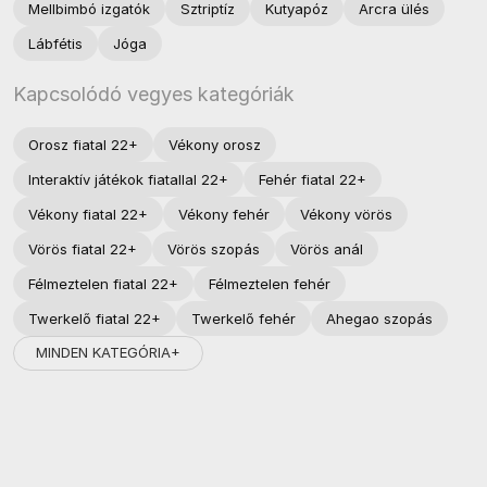
Mellbimbó izgatók
Sztriptíz
Kutyapóz
Arcra ülés
Lábfétis
Jóga
Kapcsolódó vegyes kategóriák
Orosz fiatal 22+
Vékony orosz
Interaktív játékok fiatallal 22+
Fehér fiatal 22+
Vékony fiatal 22+
Vékony fehér
Vékony vörös
Vörös fiatal 22+
Vörös szopás
Vörös anál
Félmeztelen fiatal 22+
Félmeztelen fehér
Twerkelő fiatal 22+
Twerkelő fehér
Ahegao szopás
MINDEN KATEGÓRIA+