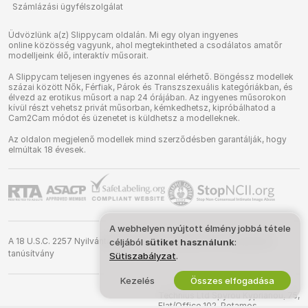
Számlázási ügyfélszolgálat
Üdvözlünk a(z) Slippycam oldalán. Mi egy olyan ingyenes
online közösség vagyunk, ahol megtekintheted a csodálatos amatőr
modelljeink élő, interaktív műsorait.
A Slippycam teljesen ingyenes és azonnal elérhető. Böngéssz modellek
százai között Nők, Férfiak, Párok és Transzszexuális kategóriákban, és
élvezd az erotikus műsort a nap 24 órájában. Az ingyenes műsorokon
kívül részt vehetsz privát műsorban, kémkedhetsz, kipróbálhatod a
Cam2Cam módot és üzenetet is küldhetsz a modelleknek.
Az oldalon megjelenő modellek mind szerződésben garantálják, hogy
elmúltak 18 évesek.
A webhelyen nyújtott élmény jobbá tétele
A 18 U.S.C. 2257 Nyilvántartási követelményeknek való megfelelési
céljából
sütiket használunk
:
tanúsítvány
Sütiszabályzat
.
Kezelés
Összes elfogadása