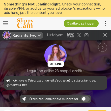
Something's Not Loading Right.
Check your connection,
disable VPN, or add us to your ad blocker's exceptions — no
ads here, just the content you love.
Csatlakozz ingyen
Hírfolyam
Radiants_two
OFFLINE
Legutóbb online 28 nappal ezelőtt
We have a Telegram channel! if you want to subscribe to us. 
@radiants_two
Értesítés, amikor élő műsort ad: