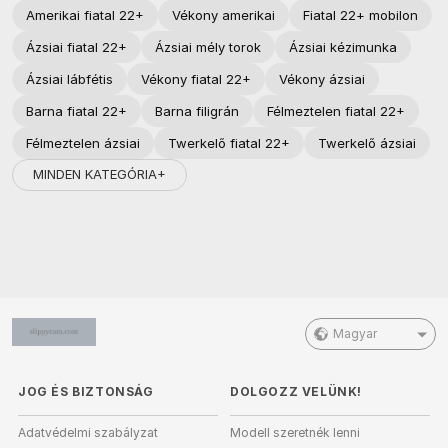
Amerikai fiatal 22+
Vékony amerikai
Fiatal 22+ mobilon
Ázsiai fiatal 22+
Ázsiai mély torok
Ázsiai kézimunka
Ázsiai lábfétis
Vékony fiatal 22+
Vékony ázsiai
Barna fiatal 22+
Barna filigrán
Félmeztelen fiatal 22+
Félmeztelen ázsiai
Twerkelő fiatal 22+
Twerkelő ázsiai
MINDEN KATEGÓRIA+
Magyar
JOG ÉS BIZTONSÁG
DOLGOZZ VELÜNK!
Adatvédelmi szabályzat
Modell szeretnék lenni