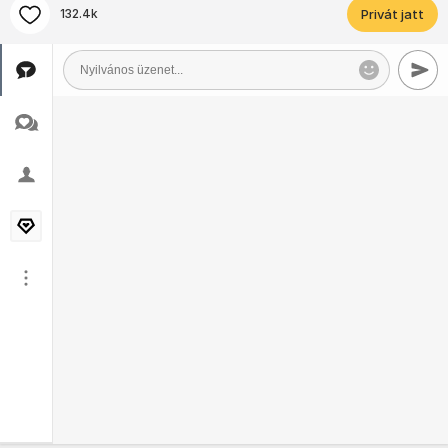
132.4k
Privát jatt