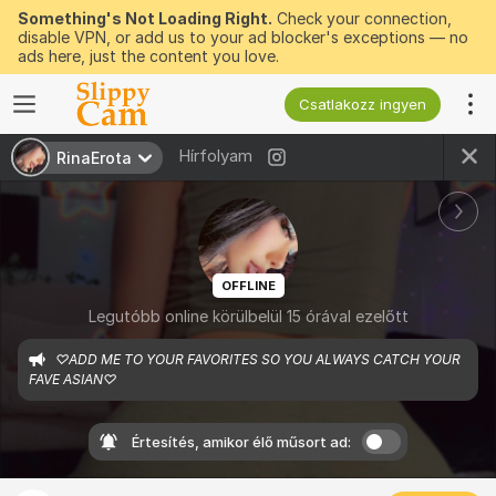
Something's Not Loading Right.
Check your connection,
disable VPN, or add us to your ad blocker's exceptions — no
ads here, just the content you love.
Csatlakozz ingyen
Hírfolyam
RinaErota
OFFLINE
Legutóbb online körülbelül 15 órával ezelőtt
♡ADD ME TO YOUR FAVORITES SO YOU ALWAYS CATCH YOUR 
FAVE ASIAN♡
Értesítés, amikor élő műsort ad: