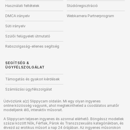
Használati feltételek
Stúdióregisztráció
DMCA irányelv
Webkamera Partnerprogram
Süti irányelv
Szülői felügyeleti útmutató
Rabszolgaság-ellenes segítség
SEGÍTSÉG
&
ÜGYFÉLSZOLGÁLAT
Támogatás és gyakori kérdések
Számlázási ügyfélszolgálat
Üdvözlünk a(z) Slippycam oldalán. Mi egy olyan ingyenes
online közösség vagyunk, ahol megtekintheted a csodálatos amatőr
modelljeink élő, interaktív műsorait.
A Slippycam teljesen ingyenes és azonnal elérhető. Böngéssz modellek
százai között Nők, Férfiak, Párok és Transzszexuális kategóriákban, és
élvezd az erotikus műsort a nap 24 órájában. Az ingyenes műsorokon