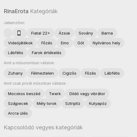
RinaErota
Kategóriák
Jellemzőim:
Fiatal 22+
Ázsiai
Sovány
Barna
Videójátékok
Főzés
Emo
Gót
Nyilvános hely
Lábfétis
Farok értékelés
Amit a műsoromban vállalok:
Zuhany
Félmeztelen
Cigizős
Főzés
Lábfétis
Amit csak privát műsorban vállalok:
Mocskos beszéd
Twerk
Dildó vagy vibrátor
Szájpecek
Mély torok
Sztriptíz
Kutyapóz
Arcra ülés
Kapcsolódó vegyes kategóriák