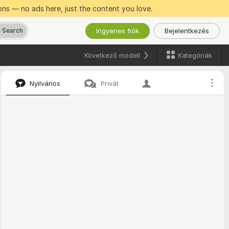
ns — no ads here, just the content you love.
Ingyenes fiók
Bejelentkezés
 Search
Kategóriák
Következő modell
Nyilvános
Privát