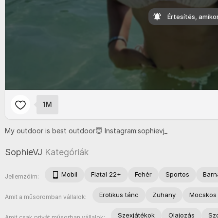
Értesítés, amiko
1M
My
outdoor
is
best
outdoor😇
Instagram:
sophievj_
SophieVJ
Kategóriák
Mobil
Fiatal 22+
Fehér
Sportos
Barn
Jellemzőim:
Erotikus tánc
Zuhany
Mocskos
Amit a műsoromban vállalok:
Szexjátékok
Olajozás
Sz
Amit csak privát műsorban vállalok: