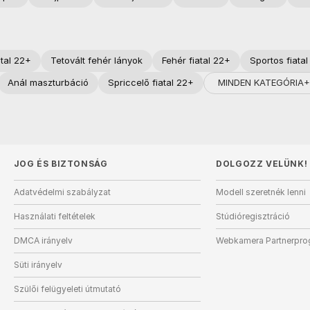
atal 22+
Tetovált fehér lányok
Fehér fiatal 22+
Sportos fiata
MINDEN KATEGÓRIA+
Anál maszturbáció
Spriccelő fiatal 22+
JOG ÉS BIZTONSÁG
DOLGOZZ VELÜNK!
Adatvédelmi szabályzat
Modell szeretnék lenni
Használati feltételek
Stúdióregisztráció
DMCA irányelv
Webkamera Partnerpr
Süti irányelv
Szülői felügyeleti útmutató