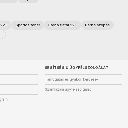
l 22+
Sportos fehér
Barna fiatal 22+
Barna szopás
SEGÍTSÉG
&
ÜGYFÉLSZOLGÁLAT
Támogatás és gyakori kérdések
Számlázási ügyfélszolgálat
ogram