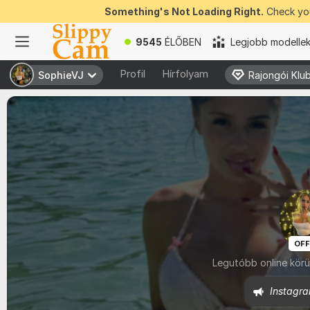
Something's Not Loading Right.
Check you
9545
ÉLŐBEN
Legjobb modelle
Profil
Hírfolyam
SophieVJ
SophieVJ
Rajongói Klu
Rajongói Klu
OFF
Legutóbb online körül
Instagra