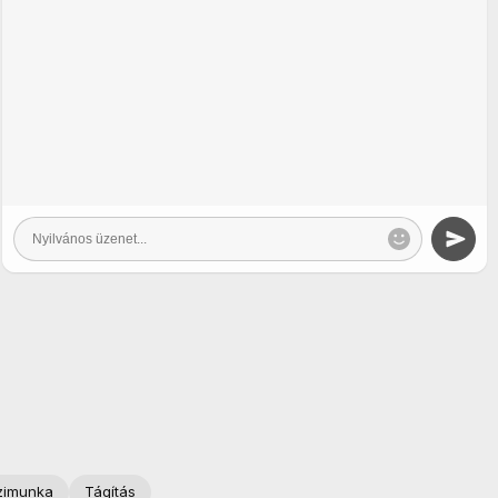
zimunka
Tágítás