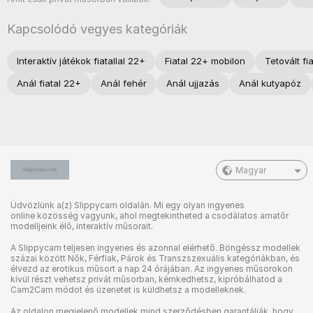
Kapcsolódó vegyes kategóriák
Interaktív játékok fiatallal 22+
Fiatal 22+ mobilon
Tetovált fi
Anál fiatal 22+
Anál fehér
Anál ujjazás
Anál kutyapóz
Magyar
Üdvözlünk a(z) Slippycam oldalán. Mi egy olyan ingyenes
online közösség vagyunk, ahol megtekintheted a csodálatos amatőr
modelljeink élő, interaktív műsorait.
A Slippycam teljesen ingyenes és azonnal elérhető. Böngéssz modellek
százai között Nők, Férfiak, Párok és Transzszexuális kategóriákban, és
élvezd az erotikus műsort a nap 24 órájában. Az ingyenes műsorokon
kívül részt vehetsz privát műsorban, kémkedhetsz, kipróbálhatod a
Cam2Cam módot és üzenetet is küldhetsz a modelleknek.
Az oldalon megjelenő modellek mind szerződésben garantálják, hogy