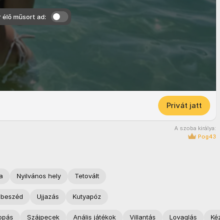
r élő műsort ad:
Privát jatt
A szoba királya:
Pog43
a
Nyilvános hely
Tetovált
 beszéd
Ujjazás
Kutyapóz
opás
Szájpecek
Anális játékok
Villantás
Lovaglás
Ké