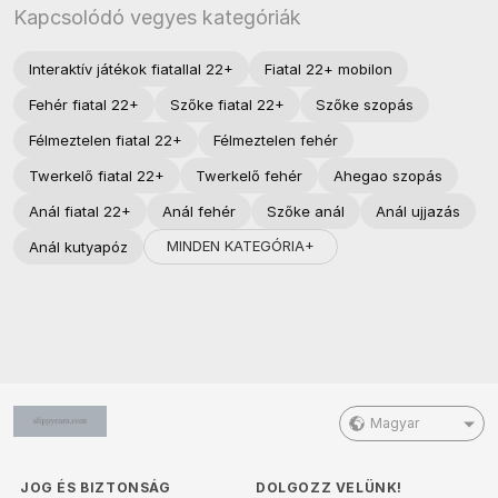
Kapcsolódó vegyes kategóriák
Interaktív játékok fiatallal 22+
Fiatal 22+ mobilon
Fehér fiatal 22+
Szőke fiatal 22+
Szőke szopás
Félmeztelen fiatal 22+
Félmeztelen fehér
Twerkelő fiatal 22+
Twerkelő fehér
Ahegao szopás
Anál fiatal 22+
Anál fehér
Szőke anál
Anál ujjazás
MINDEN KATEGÓRIA+
Anál kutyapóz
Magyar
JOG ÉS BIZTONSÁG
DOLGOZZ VELÜNK!