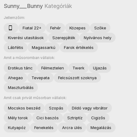
Sunny___Bunny
Kategóriák
Jellemzőim:
Fiatal 22+
Fehér
Közepes
Szőke
Kiverési utasítások
Szerepjáték
Nyilvános hely
Lábfétis
Magassarkú
Farok értékelés
Amit a műsoromban vállalok:
Erotikus tánc
Félmeztelen
Twerk
Ujjazás
Ahegao
Tevepata
Felcsúszott szoknya
Maszturbálás
Amit csak privát műsorban vállalok:
Mocskos beszéd
Szopás
Dildó vagy vibrátor
Mély torok
Cici baszós
Sztriptíz
Cigizős
Kutyapóz
Fenekelés
Arcra ülés
Megalázás