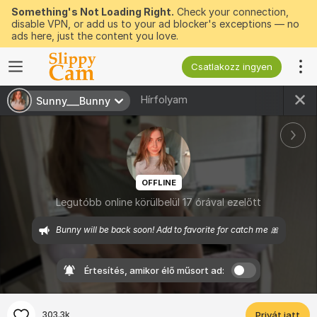
Something's Not Loading Right.
Check your connection,
disable VPN, or add us to your ad blocker's exceptions — no
ads here, just the content you love.
Csatlakozz ingyen
Hírfolyam
Sunny___Bunny
OFFLINE
Legutóbb online körülbelül 17 órával ezelőtt
Bunny will be back soon! Add to favorite for catch me 🎀
Értesítés, amikor élő műsort ad:
303.3k
Privát jatt