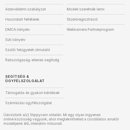
Adatvédelmi szabályzat
Modell szeretnék lenni
Használati feltételek
Stúdióregisztráció
DMCA irányelv
Webkamera Partnerprogram
Süti irányelv
Szülői felügyeleti útmutató
Rabszolgaság-ellenes segítség
SEGÍTSÉG
&
ÜGYFÉLSZOLGÁLAT
Támogatás és gyakori kérdések
Számlázási ügyfélszolgálat
Üdvözlünk a(z) Slippycam oldalán. Mi egy olyan ingyenes
online közösség vagyunk, ahol megtekintheted a csodálatos amatőr
modelljeink élő, interaktív műsorait.