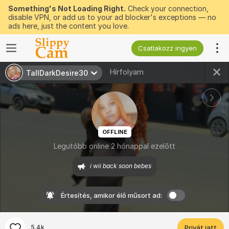
Something's Not Loading Right.
Check your connection,
disable VPN, or add us to your ad blocker's exceptions — no
ads here, just the content you love.
Csatlakozz ingyen
Hírfolyam
TallDarkDesire30
OFFLINE
Legutóbb online 2 hónappal ezelőtt
i wii back soon bebes
Értesítés, amikor élő műsort ad:
5.4k
Privát jatt