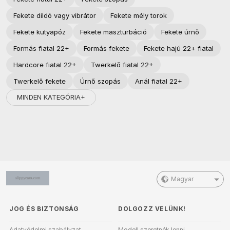
Fekete dildó vagy vibrátor
Fekete mély torok
Fekete kutyapóz
Fekete maszturbáció
Fekete úrnő
Formás fiatal 22+
Formás fekete
Fekete hajú 22+ fiatal
Hardcore fiatal 22+
Twerkelő fiatal 22+
Twerkelő fekete
Úrnő szopás
Anál fiatal 22+
MINDEN KATEGÓRIA+
Magyar
JOG ÉS BIZTONSÁG
DOLGOZZ VELÜNK!
Adatvédelmi szabályzat
Modell szeretnék lenni