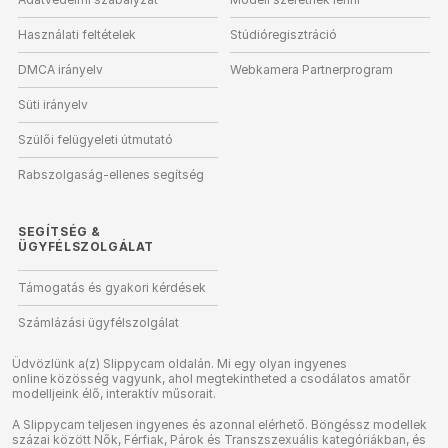
Használati feltételek
Stúdióregisztráció
DMCA irányelv
Webkamera Partnerprogram
Süti irányelv
Szülői felügyeleti útmutató
Rabszolgaság-ellenes segítség
SEGÍTSÉG
&
ÜGYFÉLSZOLGÁLAT
Támogatás és gyakori kérdések
Számlázási ügyfélszolgálat
Üdvözlünk a(z) Slippycam oldalán. Mi egy olyan ingyenes
online közösség vagyunk, ahol megtekintheted a csodálatos amatőr
modelljeink élő, interaktív műsorait.
A Slippycam teljesen ingyenes és azonnal elérhető. Böngéssz modellek
százai között Nők, Férfiak, Párok és Transzszexuális kategóriákban, és