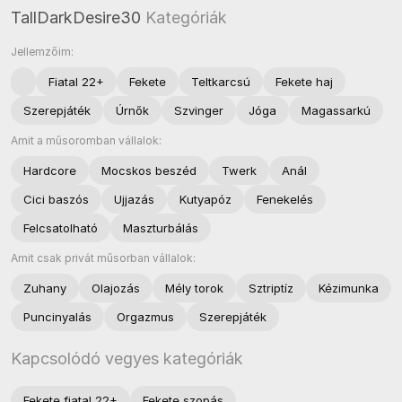
TallDarkDesire30
Kategóriák
Jellemzőim:
Fiatal 22+
Fekete
Teltkarcsú
Fekete haj
Szerepjáték
Úrnők
Szvinger
Jóga
Magassarkú
Amit a műsoromban vállalok:
Hardcore
Mocskos beszéd
Twerk
Anál
Cici baszós
Ujjazás
Kutyapóz
Fenekelés
Felcsatolható
Maszturbálás
Amit csak privát műsorban vállalok:
Zuhany
Olajozás
Mély torok
Sztriptíz
Kézimunka
Puncinyalás
Orgazmus
Szerepjáték
Kapcsolódó vegyes kategóriák
Fekete fiatal 22+
Fekete szopás