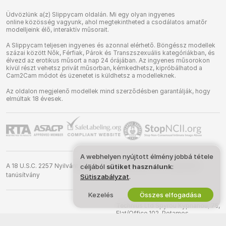
Üdvözlünk a(z) Slippycam oldalán. Mi egy olyan ingyenes
online közösség vagyunk, ahol megtekintheted a csodálatos amatőr
modelljeink élő, interaktív műsorait.
A Slippycam teljesen ingyenes és azonnal elérhető. Böngéssz modellek
százai között Nők, Férfiak, Párok és Transzszexuális kategóriákban, és
élvezd az erotikus műsort a nap 24 órájában. Az ingyenes műsorokon
kívül részt vehetsz privát műsorban, kémkedhetsz, kipróbálhatod a
Cam2Cam módot és üzenetet is küldhetsz a modelleknek.
Az oldalon megjelenő modellek mind szerződésben garantálják, hogy
elmúltak 18 évesek.
A webhelyen nyújtott élmény jobbá tétele
A 18 U.S.C. 2257 Nyilvántartási követelményeknek való megfelelési
céljából
sütiket használunk
:
tanúsítvány
Sütiszabályzat
.
Kezelés
Összes elfogadása
©
2026
slippycam.com