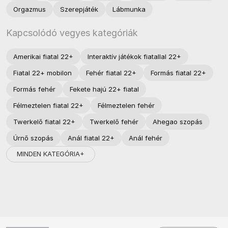
Orgazmus
Szerepjáték
Lábmunka
Kapcsolódó vegyes kategóriák
Amerikai fiatal 22+
Interaktív játékok fiatallal 22+
Fiatal 22+ mobilon
Fehér fiatal 22+
Formás fiatal 22+
Formás fehér
Fekete hajú 22+ fiatal
Félmeztelen fiatal 22+
Félmeztelen fehér
Twerkelő fiatal 22+
Twerkelő fehér
Ahegao szopás
Úrnő szopás
Anál fiatal 22+
Anál fehér
MINDEN KATEGÓRIA+