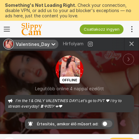
Something's Not Loading Right.
Check your connection,
disable VPN, or add us to your ad blocker's exceptions — no
ads here, just the content you love.
Csatlakozz ingyen
Hírfolyam
Valentines_Day
OFFLINE
Legutóbb online 4 nappal ezelőtt
I’m the 1 & ONLY VALENTINES DAY! Let’s go to PVT ❤️ I try to 
stream everyday! 🍫🌹💌🏹💋❤️
Értesítés, amikor élő műsort ad: