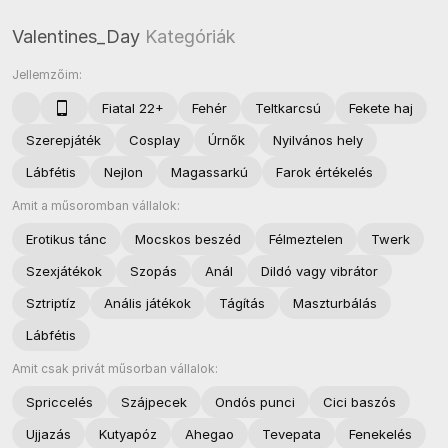
Valentines_Day
Kategóriák
Jellemzőim:
Fiatal 22+
Fehér
Teltkarcsú
Fekete haj
Szerepjáték
Cosplay
Úrnők
Nyilvános hely
Lábfétis
Nejlon
Magassarkú
Farok értékelés
Amit a műsoromban vállalok:
Erotikus tánc
Mocskos beszéd
Félmeztelen
Twerk
Szexjátékok
Szopás
Anál
Dildó vagy vibrátor
Sztriptíz
Anális játékok
Tágítás
Maszturbálás
Lábfétis
Amit csak privát műsorban vállalok:
Spriccelés
Szájpecek
Ondós punci
Cici baszós
Ujjazás
Kutyapóz
Ahegao
Tevepata
Fenekelés