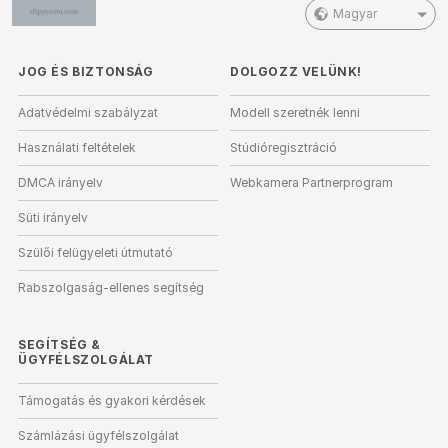
Magyar
JOG ÉS BIZTONSÁG
DOLGOZZ VELÜNK!
Adatvédelmi szabályzat
Modell szeretnék lenni
Használati feltételek
Stúdióregisztráció
DMCA irányelv
Webkamera Partnerprogram
Süti irányelv
Szülői felügyeleti útmutató
Rabszolgaság-ellenes segítség
SEGÍTSÉG
&
ÜGYFÉLSZOLGÁLAT
Támogatás és gyakori kérdések
Számlázási ügyfélszolgálat