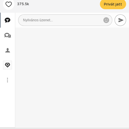
375.5k
Privát jatt