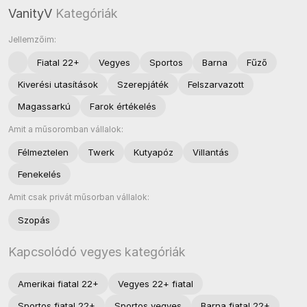
VanityV
Kategóriák
Jellemzőim:
Fiatal 22+
Vegyes
Sportos
Barna
Fűző
Kiverési utasítások
Szerepjáték
Felszarvazott
Magassarkú
Farok értékelés
Amit a műsoromban vállalok:
Félmeztelen
Twerk
Kutyapóz
Villantás
Fenekelés
Amit csak privát műsorban vállalok:
Szopás
Kapcsolódó vegyes kategóriák
Amerikai fiatal 22+
Vegyes 22+ fiatal
Sportos fiatal 22+
Sportos vegyes
Barna fiatal 22+