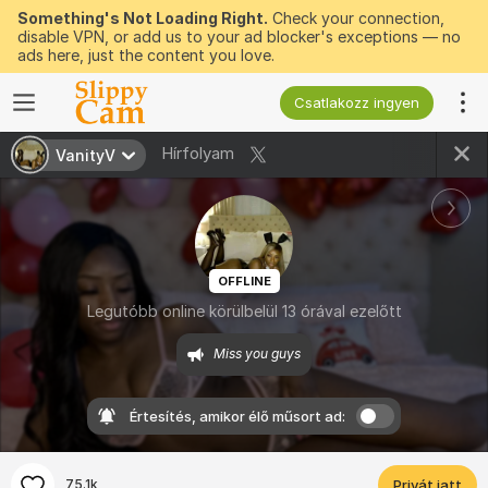
Something's Not Loading Right.
Check your connection,
disable VPN, or add us to your ad blocker's exceptions — no
ads here, just the content you love.
Csatlakozz ingyen
Hírfolyam
VanityV
OFFLINE
Legutóbb online körülbelül 13 órával ezelőtt
Miss you guys
Értesítés, amikor élő műsort ad:
75.1k
Privát jatt