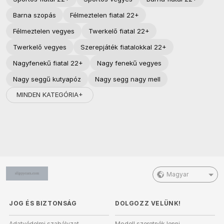
Barna szopás
Félmeztelen fiatal 22+
Félmeztelen vegyes
Twerkelő fiatal 22+
Twerkelő vegyes
Szerepjáték fiatalokkal 22+
Nagyfenekű fiatal 22+
Nagy fenekű vegyes
Nagy seggű kutyapóz
Nagy segg nagy mell
MINDEN KATEGÓRIA+
Magyar
JOG ÉS BIZTONSÁG
DOLGOZZ VELÜNK!
Adatvédelmi szabályzat
Modell szeretnék lenni