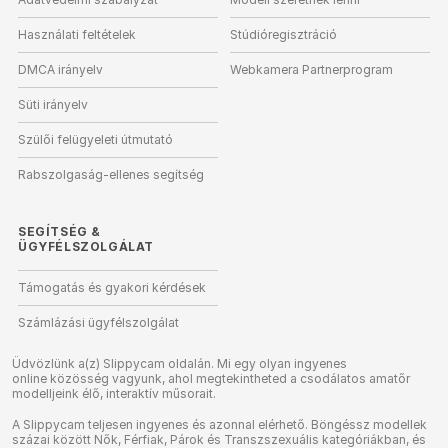
Használati feltételek
Stúdióregisztráció
DMCA irányelv
Webkamera Partnerprogram
Süti irányelv
Szülői felügyeleti útmutató
Rabszolgaság-ellenes segítség
SEGÍTSÉG
&
ÜGYFÉLSZOLGÁLAT
Támogatás és gyakori kérdések
Számlázási ügyfélszolgálat
Üdvözlünk a(z) Slippycam oldalán. Mi egy olyan ingyenes
online közösség vagyunk, ahol megtekintheted a csodálatos amatőr
modelljeink élő, interaktív műsorait.
A Slippycam teljesen ingyenes és azonnal elérhető. Böngéssz modellek
százai között Nők, Férfiak, Párok és Transzszexuális kategóriákban, és