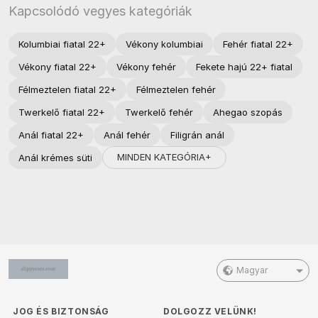
Kapcsolódó vegyes kategóriák
Kolumbiai fiatal 22+
Vékony kolumbiai
Fehér fiatal 22+
Vékony fiatal 22+
Vékony fehér
Fekete hajú 22+ fiatal
Félmeztelen fiatal 22+
Félmeztelen fehér
Twerkelő fiatal 22+
Twerkelő fehér
Ahegao szopás
Anál fiatal 22+
Anál fehér
Filigrán anál
MINDEN KATEGÓRIA+
Anál krémes süti
Magyar
JOG ÉS BIZTONSÁG
DOLGOZZ VELÜNK!