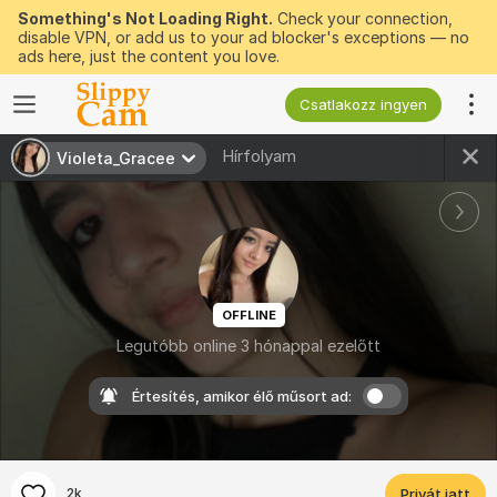
Something's Not Loading Right.
Check your connection,
disable VPN, or add us to your ad blocker's exceptions — no
ads here, just the content you love.
Csatlakozz ingyen
Hírfolyam
Violeta_Gracee
OFFLINE
Legutóbb online 3 hónappal ezelőtt
Értesítés, amikor élő műsort ad:
2k
Privát jatt