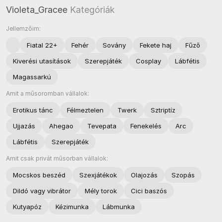
Violeta_Gracee
Kategóriák
Jellemzőim:
Fiatal 22+
Fehér
Sovány
Fekete haj
Fűző
Kiverési utasítások
Szerepjáték
Cosplay
Lábfétis
Magassarkú
Amit a műsoromban vállalok:
Erotikus tánc
Félmeztelen
Twerk
Sztriptíz
Ujjazás
Ahegao
Tevepata
Fenekelés
Arc
Lábfétis
Szerepjáték
Amit csak privát műsorban vállalok:
Mocskos beszéd
Szexjátékok
Olajozás
Szopás
Dildó vagy vibrátor
Mély torok
Cici baszós
Kutyapóz
Kézimunka
Lábmunka