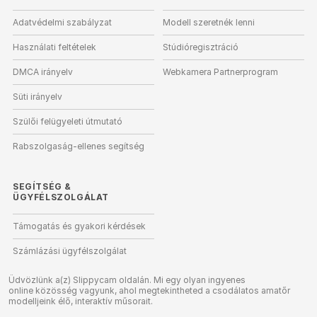
Adatvédelmi szabályzat
Modell szeretnék lenni
Használati feltételek
Stúdióregisztráció
DMCA irányelv
Webkamera Partnerprogram
Süti irányelv
Szülői felügyeleti útmutató
Rabszolgaság-ellenes segítség
SEGÍTSÉG
&
ÜGYFÉLSZOLGÁLAT
Támogatás és gyakori kérdések
Számlázási ügyfélszolgálat
Üdvözlünk a(z) Slippycam oldalán. Mi egy olyan ingyenes
online közösség vagyunk, ahol megtekintheted a csodálatos amatőr
modelljeink élő, interaktív műsorait.