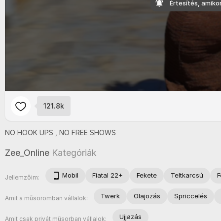
Értesítés, amiko
121.8k
NO
HOOK
UPS ,
NO
FREE
SHOWS
Zee_Online
Kategóriák
Mobil
Fiatal 22+
Fekete
Teltkarcsú
F
Jellemzőim:
Twerk
Olajozás
Spriccelés
Amit a műsoromban vállalok:
Ujjazás
Amit csak privát műsorban vállalok: