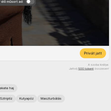
r élő műsort ad:
Privát jatt
A szoba királya:
Jattolj
500 tokent
összesen!
ekete haj
Sztriptíz
Kutyapóz
Maszturbálás