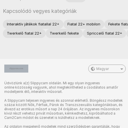
Kapcsolódó vegyes kategóriák
Interaktív játékok fiatallal 22+
Fiatal 22+ mobilon
Fekete fiat
Twerkelő fiatal 22+
Twerkelő fekete
Spriccelő fiatal 22+
Magyar
Üdvözlünk a(z) Slippycam oldalán. Mi egy olyan ingyenes
online közösség vagyunk, ahol megtekintheted a csodálatos amatőr
modelljeink élő, interaktív műsorait.
A Slippycam teljesen ingyenes és azonnal elérhető. Böngéssz modellek
százai között Nők, Férfiak, Párok és Transzszexuális kategóriákban, és
élvezd az erotikus műsort a nap 24 órájában. Az ingyenes műsorokon
kívül részt vehetsz privát műsorban, kémkedhetsz, kipróbálhatod a
Cam2Cam módot és üzenetet is küldhetsz a modelleknek.
Az oldalon megjelenő modellek mind szerződésben garantálják, hogy