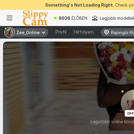
Something's Not Loading Right.
Check you
9026
ÉLŐBEN
Legjobb modelle
Profil
Hírfolyam
Zee_Online
Zee_Online
Rajongói Kl
Rajongói Kl
OFF
Legutóbb online körül