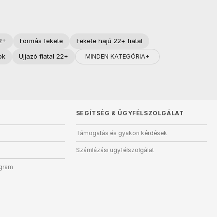
22+
Formás fekete
Fekete hajú 22+ fiatal
MINDEN KATEGÓRIA+
ok
Ujjazó fiatal 22+
SEGÍTSÉG
&
ÜGYFÉLSZOLGÁLAT
Támogatás és gyakori kérdések
Számlázási ügyfélszolgálat
ogram