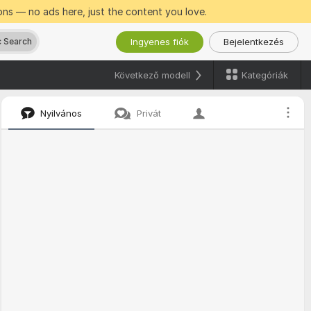
ns — no ads here, just the content you love.
Ingyenes fiók
Bejelentkezés
 Search
Kategóriák
Következő modell
Nyilvános
Privát