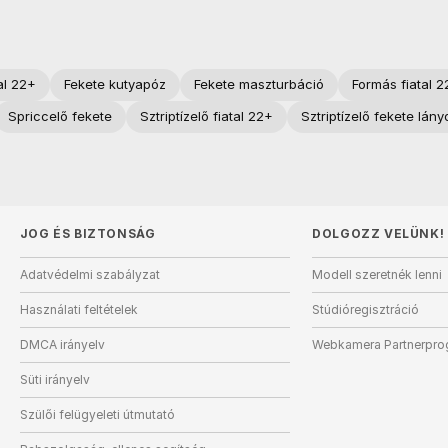
al 22+
Fekete kutyapóz
Fekete maszturbáció
Formás fiatal 
Spriccelő fekete
Sztriptízelő fiatal 22+
Sztriptízelő fekete lány
JOG ÉS BIZTONSÁG
DOLGOZZ VELÜNK!
Adatvédelmi szabályzat
Modell szeretnék lenni
Használati feltételek
Stúdióregisztráció
DMCA irányelv
Webkamera Partnerpr
Süti irányelv
Szülői felügyeleti útmutató