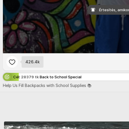
Értesítés, amiko
426.4k
Cél:
28379 tk
Back to School Special
Help
Us
Fill
Backpacks
with
School
Supplies 📚