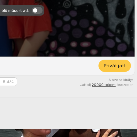
r élő műsort ad:
Privát jatt
A szoba királya:
5.4
%
Jattolj
20000 tokent
összesen!