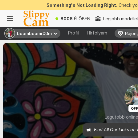
Something's Not Loading Right.
Check you
8006
ÉLŐBEN
Legjobb modelle
Profil
Hírfolyam
boomboomr00m
boomboomr00m
Rajong
Rajong
OFF
Legutóbb online
Find All Our Links 