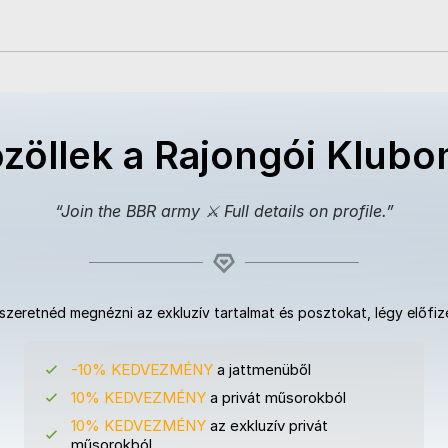
zöllek a Rajongói Klub
“
Join the BBR army ⚔️ Full details on profile.
”
szeretnéd megnézni az exkluzív tartalmat és posztokat, légy előfiz
-10% KEDVEZMÉNY
a jattmenüből
10% KEDVEZMÉNY
a privát műsorokból
10% KEDVEZMÉNY
az exkluzív privát
műsorokból