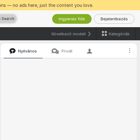
ns — no ads here, just the content you love.
Ingyenes fiók
Bejelentkezés
 Search
Kategóriák
Következő modell
Nyilvános
Privát