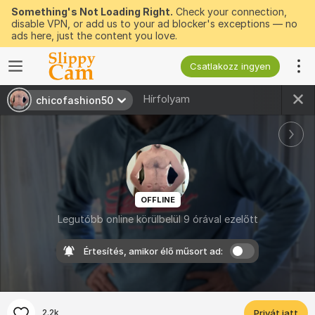
Something's Not Loading Right.
Check your connection,
disable VPN, or add us to your ad blocker's exceptions — no
ads here, just the content you love.
Csatlakozz ingyen
Hírfolyam
chicofashion50
OFFLINE
Legutóbb online körülbelül 9 órával ezelőtt
Értesítés, amikor élő műsort ad:
2.2k
Privát jatt