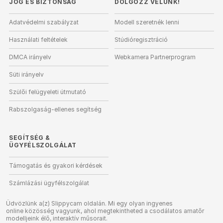
JOG ÉS BIZTONSÁG
DOLGOZZ VELÜNK!
Adatvédelmi szabályzat
Modell szeretnék lenni
Használati feltételek
Stúdióregisztráció
DMCA irányelv
Webkamera Partnerprogram
Süti irányelv
Szülői felügyeleti útmutató
Rabszolgaság-ellenes segítség
SEGÍTSÉG
&
ÜGYFÉLSZOLGÁLAT
Támogatás és gyakori kérdések
Számlázási ügyfélszolgálat
Üdvözlünk a(z) Slippycam oldalán. Mi egy olyan ingyenes
online közösség vagyunk, ahol megtekintheted a csodálatos amatőr
modelljeink élő, interaktív műsorait.