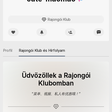
Rajongói Klub
Profil
Rajongói Klub és Hírfolyam
Üdvözöllek a Rajongói
Klubomban
“
菜单、视频、私人有优惠哦！
”