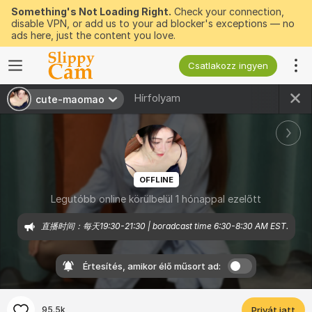
Something's Not Loading Right.
Check your connection,
disable VPN, or add us to your ad blocker's exceptions — no
ads here, just the content you love.
Csatlakozz ingyen
Hírfolyam
cute-maomao
OFFLINE
Legutóbb online körülbelül 1 hónappal ezelőtt
直播时间：每天19:30-21:30 | boradcast time 6:30-8:30 AM EST.
Értesítés, amikor élő műsort ad:
95.5k
Privát jatt