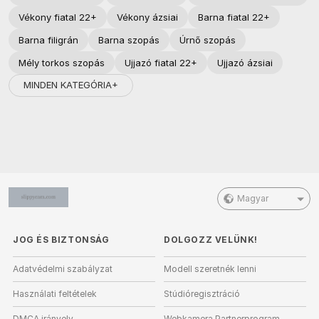
Vékony fiatal 22+
Vékony ázsiai
Barna fiatal 22+
Barna filigrán
Barna szopás
Úrnő szopás
Mély torkos szopás
Ujjazó fiatal 22+
Ujjazó ázsiai
MINDEN KATEGÓRIA+
Magyar
JOG ÉS BIZTONSÁG
DOLGOZZ VELÜNK!
Adatvédelmi szabályzat
Modell szeretnék lenni
Használati feltételek
Stúdióregisztráció
DMCA irányelv
Webkamera Partnerprogram