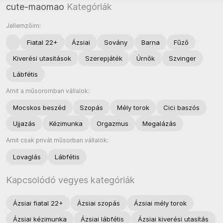
cute-maomao
Kategóriák
Jellemzőim:
Fiatal 22+
Ázsiai
Sovány
Barna
Fűző
Kiverési utasítások
Szerepjáték
Úrnők
Szvinger
Lábfétis
Amit a műsoromban vállalok:
Mocskos beszéd
Szopás
Mély torok
Cici baszós
Ujjazás
Kézimunka
Orgazmus
Megalázás
Amit csak privát műsorban vállalok:
Lovaglás
Lábfétis
Kapcsolódó vegyes kategóriák
Ázsiai fiatal 22+
Ázsiai szopás
Ázsiai mély torok
Ázsiai kézimunka
Ázsiai lábfétis
Ázsiai kiverési utasítás