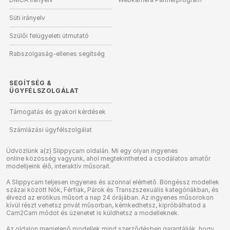
Süti irányelv
Szülői felügyeleti útmutató
Rabszolgaság-ellenes segítség
SEGÍTSÉG
&
ÜGYFÉLSZOLGÁLAT
Támogatás és gyakori kérdések
Számlázási ügyfélszolgálat
Üdvözlünk a(z) Slippycam oldalán. Mi egy olyan ingyenes
online közösség vagyunk, ahol megtekintheted a csodálatos amatőr
modelljeink élő, interaktív műsorait.
A Slippycam teljesen ingyenes és azonnal elérhető. Böngéssz modellek
százai között Nők, Férfiak, Párok és Transzszexuális kategóriákban, és
élvezd az erotikus műsort a nap 24 órájában. Az ingyenes műsorokon
kívül részt vehetsz privát műsorban, kémkedhetsz, kipróbálhatod a
Cam2Cam módot és üzenetet is küldhetsz a modelleknek.
Az oldalon megjelenő modellek mind szerződésben garantálják, hogy