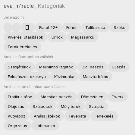
eva_m1racle_
Kategóriák
Jellemzőim:
Fiatal 22+
Fehér
Teltkarcsú
Szőke
Kiverési utasítások
Úrnők
Magassarkú
Farok értékelés
Amit a műsoromban vállalok:
Szexjátékok
Mellbimbó izgatók
Cici baszós
Ujjazás
Felcsúszott szoknya
Kézimunka
Maszturbálás
Amit csak privát műsorban vállalok:
Erotikus tánc
Mocskos beszéd
Félmeztelen
Twerk
Olajozás
Szájpecek
Mély torok
Sztriptíz
Kutyapóz
Anális játékok
Tevepata
Fenekelés
Orgazmus
Lábmunka