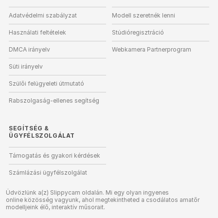
Adatvédelmi szabályzat
Modell szeretnék lenni
Használati feltételek
Stúdióregisztráció
DMCA irányelv
Webkamera Partnerprogram
Süti irányelv
Szülői felügyeleti útmutató
Rabszolgaság-ellenes segítség
SEGÍTSÉG
&
ÜGYFÉLSZOLGÁLAT
Támogatás és gyakori kérdések
Számlázási ügyfélszolgálat
Üdvözlünk a(z) Slippycam oldalán. Mi egy olyan ingyenes
online közösség vagyunk, ahol megtekintheted a csodálatos amatőr
modelljeink élő, interaktív műsorait.