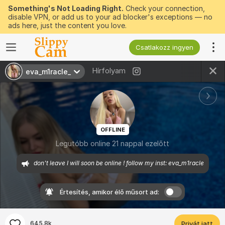
Something's Not Loading Right.
Check your connection,
disable VPN, or add us to your ad blocker's exceptions — no
ads here, just the content you love.
Csatlakozz ingyen
Hírfolyam
eva_m1racle_
OFFLINE
Legutóbb online 21 nappal ezelőtt
don't leave I will soon be online ! follow my inst: eva_m1racle
Értesítés, amikor élő műsort ad:
645.8k
Privát jatt