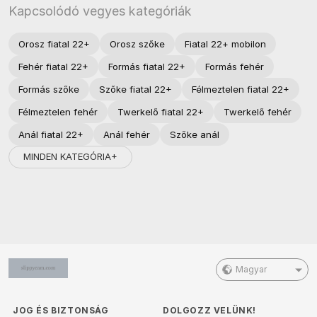
Kapcsolódó vegyes kategóriák
Orosz fiatal 22+
Orosz szőke
Fiatal 22+ mobilon
Fehér fiatal 22+
Formás fiatal 22+
Formás fehér
Formás szőke
Szőke fiatal 22+
Félmeztelen fiatal 22+
Félmeztelen fehér
Twerkelő fiatal 22+
Twerkelő fehér
Anál fiatal 22+
Anál fehér
Szőke anál
MINDEN KATEGÓRIA+
Magyar
JOG ÉS BIZTONSÁG
DOLGOZZ VELÜNK!