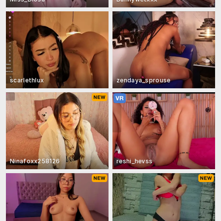
scarlethlux
zendaya_sprouse
Ninafoxx258126
reshi_hevss