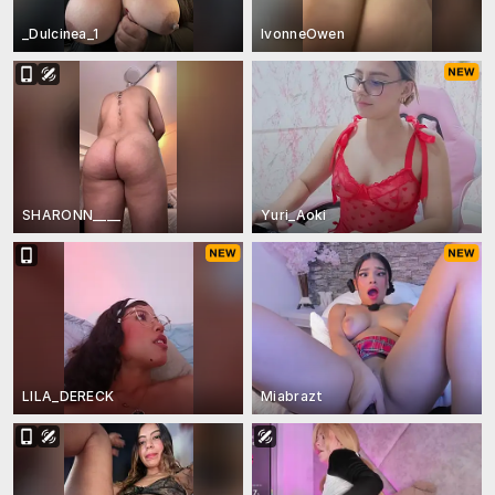
_Dulcinea_1
IvonneOwen
SHARONN____
Yuri_Aoki
LILA_DERECK
Miabrazt