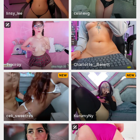
linsy_lee
celinevg
Trixiroy
Charlotte__Benett
celi_sweetres
KurumyNy