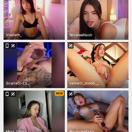
Viioleth_
NicoleeNash
Scarlett-LS
velvett_moon__
Miss_Diosa
Bunnywetxxx