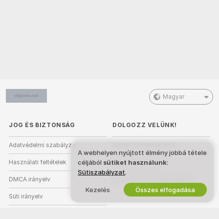
Magyar
JOG ÉS BIZTONSÁG
DOLGOZZ VELÜNK!
Adatvédelmi szabályzat
Modell szeretnék lenni
A webhelyen nyújtott élmény jobbá tétele
céljából
sütiket használunk
:
Használati feltételek
Stúdióregisztráció
Sütiszabályzat
.
DMCA irányelv
Webkamera Partnerprogram
Kezelés
Összes elfogadása
Süti irányelv
Szülői felügyeleti útmutató