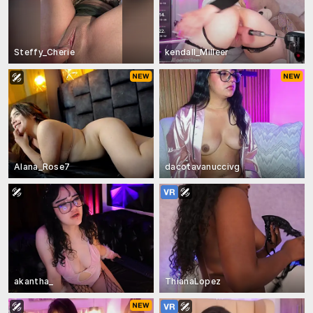
Steffy_Cherie
kendall_Milleer
Alana_Rose7
dacotavanuccivg
akantha_
ThianaLopez