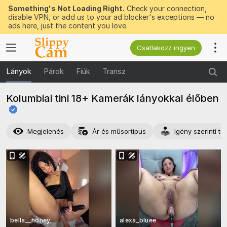
Something's Not Loading Right.
Check your connection,
disable VPN, or add us to your ad blocker's exceptions — no
ads here, just the content you love.
Csatlakozz ingyen
Lányok
Párok
Fiúk
Transz
Kolumbiai tini 18+ Kamerák lányokkal
élőben
Megjelenés
Ár és műsortípus
Igény szerinti t
bella__honey
alexa_bluee