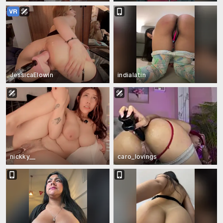
JessicaElowin
indialatin
nickky__
caro_lovings