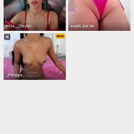
miss___taylor
sophi_karter
_Philippa_