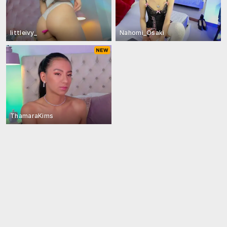
littleivy_
Nahomi_Osaki
ThamaraKims