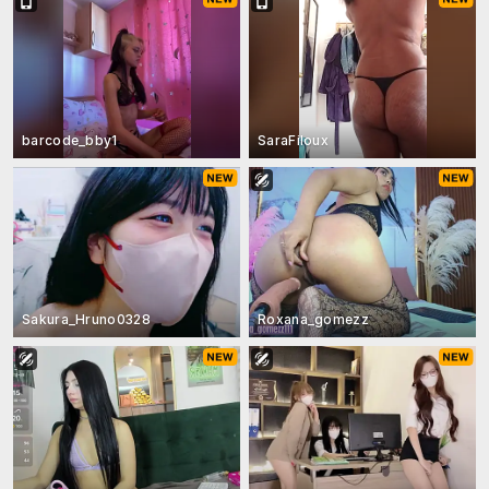
barcode_bby1
SaraFiloux
Sakura_Hruno0328
Roxana_gomezz