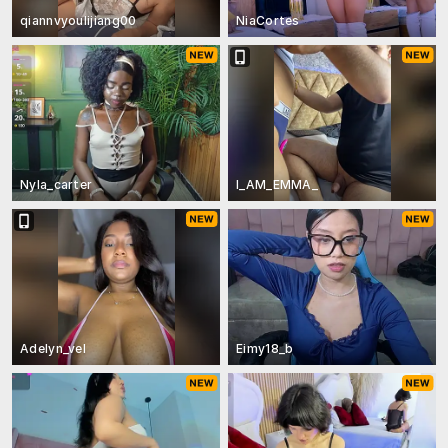
qiannvyoulijiang00
NiaCortes
Nyla_carter
I_AM_EMMA_
Adelyn_vel
Eimy18_b