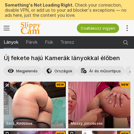
Something's Not Loading Right.
Check your connection,
disable VPN, or add us to your ad blocker's exceptions — no
ads here, just the content you love.
Csatlakozz ingyen
Lányok
Párok
Fiúk
Transz
Új fekete hajú Kamerák lányokkal élőben
Megjelenés
Országok
Ár és műsortípus
Sara_Roousse
Messy_pincesses