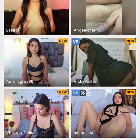
Laniita
Angeelcherry_
Auroragrey69
VickyWalles
Victoria_1bliiss
miabelluci1