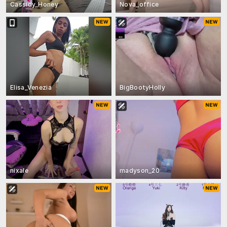
Cassidy_Honey
Nova_office
Elisa_Venezia
BigBootyHolly
nixale
madyson_20