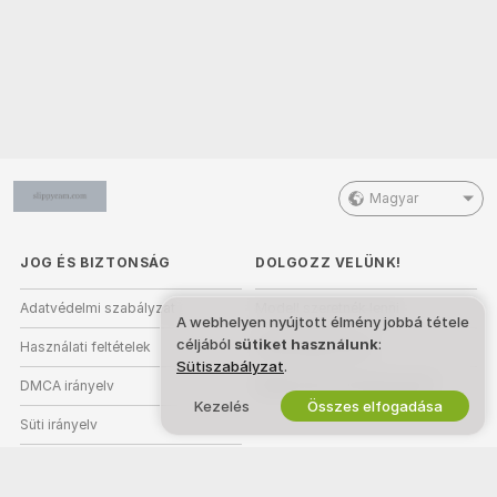
Magyar
JOG ÉS BIZTONSÁG
DOLGOZZ VELÜNK!
Adatvédelmi szabályzat
Modell szeretnék lenni
A webhelyen nyújtott élmény jobbá tétele
céljából
sütiket használunk
:
Használati feltételek
Stúdióregisztráció
Sütiszabályzat
.
DMCA irányelv
Webkamera Partnerprogram
Kezelés
Összes elfogadása
Süti irányelv
Szülői felügyeleti útmutató