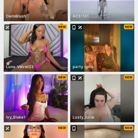
DemiBlush
ACE-101
Luna-Velvet23
party-girls
Ivy_Blake1
Lusty_lucie