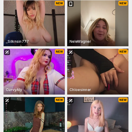
_Silknsin777
NeleWagner
CurvyAly
Chloesinner