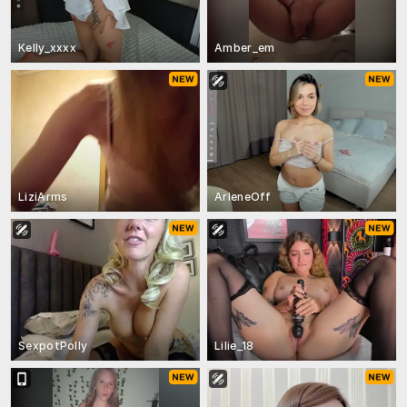
Kelly_xxxx
Amber_em
LiziArms
ArleneOff
SexpotPolly
Lilie_18