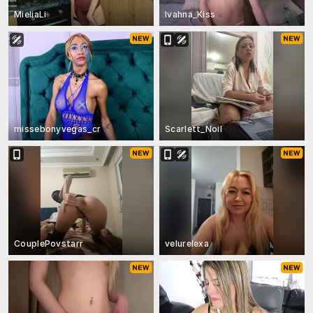
MieliaLi
Ivahna_Kiss
missebonyvegas_cr
Scarlett_Noil
CouplePovstarr
velurelexa