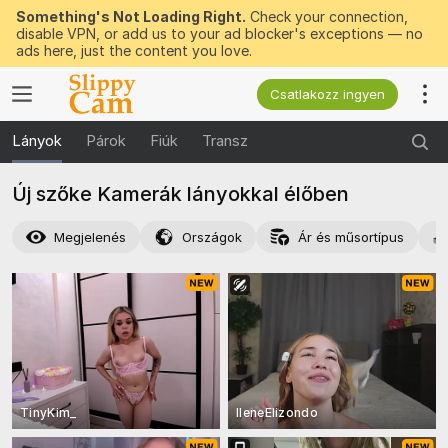
Something's Not Loading Right.
Check your connection,
disable VPN, or add us to your ad blocker's exceptions — no
ads here, just the content you love.
Csatlakozz ingyen
Lányok
Párok
Fiúk
Transz
Új szőke Kamerák lányokkal élőben
Megjelenés
Országok
Ár és műsortípus
TinyKim_
IleneElizondo