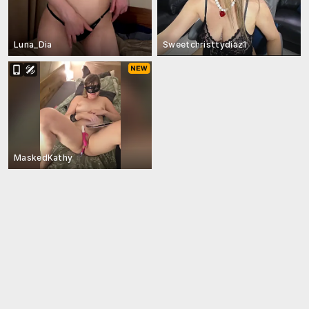
Luna_Dia
Sweetchristtydiaz1
MaskedKathy