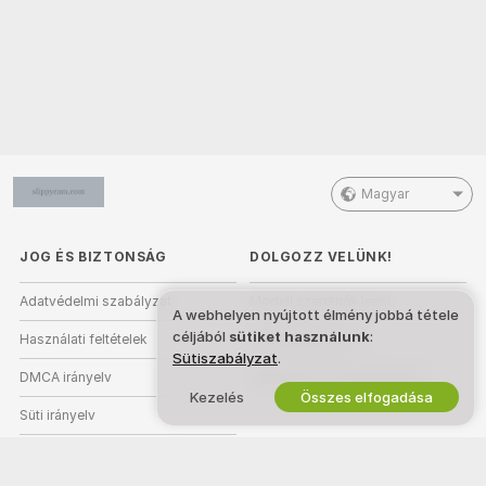
Magyar
JOG ÉS BIZTONSÁG
DOLGOZZ VELÜNK!
Adatvédelmi szabályzat
Modell szeretnék lenni
A webhelyen nyújtott élmény jobbá tétele
céljából
sütiket használunk
:
Használati feltételek
Stúdióregisztráció
Sütiszabályzat
.
DMCA irányelv
Webkamera Partnerprogram
Kezelés
Összes elfogadása
Süti irányelv
Szülői felügyeleti útmutató