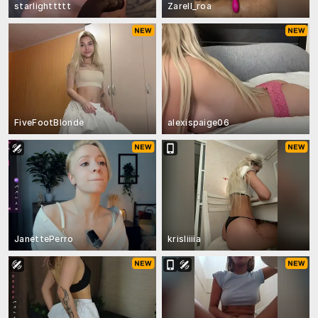
starlighttttt
Zarell_roa
FiveFootBlonde
alexispaige06
JanettePerro
krisliiiia