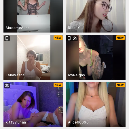
MadameAlina
Rice_Y
Lanavesna
IvyReigns
kittyylunaa
Alice66666