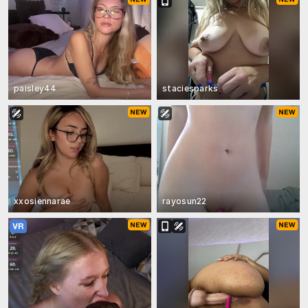
paisley44
staciesparks
xxosiennarae
rayosun22