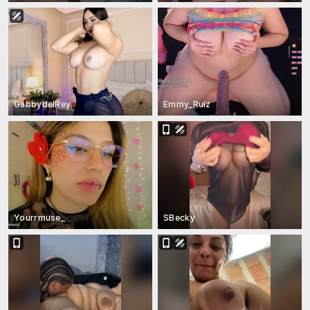
GabbydelRey
Emmy_Ruiz
Yourrmuse_
SBecky