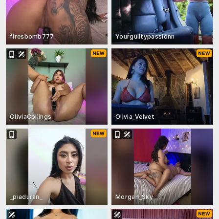
firesbomb777
Yourguiltypassionn
OliviaCollings
Olivia_Velvet
_piaduran_
Morgan_Sky