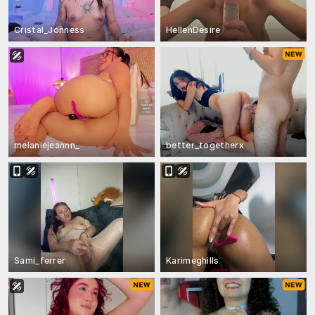
Cristal_Jonness
HellenDesire
melaniejeannn_
better_togetherx
Sami_ferrer
Karimeghills