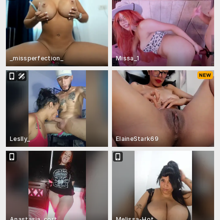
_missperfection_
Missa_1
Leslly_
ElaineStark69
Anastasia_cort
Melissa-Hot