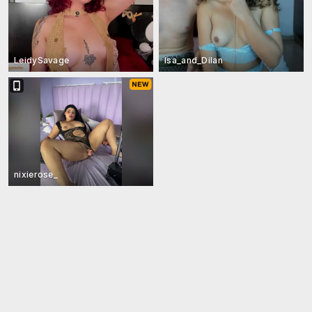
LeidySavage
Isa_and_Dilan
nixierose_