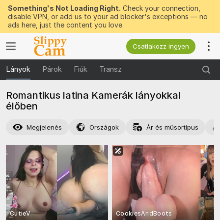
Something's Not Loading Right.
Check your connection,
disable VPN, or add us to your ad blocker's exceptions — no
ads here, just the content you love.
Csatlakozz ingyen
Lányok
Párok
Fiúk
Transz
Romantikus latina Kamerák lányokkal
élőben
Megjelenés
Országok
Ár és műsortípus
CutieV
CookiesAndBoots