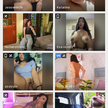
Jassielde26
Kataliina
Numerotress
Eva-love12
azulzulix
Sofy_Bradd