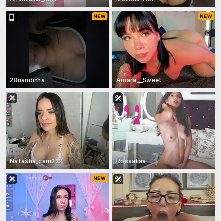
28nandinha
Amara__Sweet
Natasha_cam222
Rossaliaa