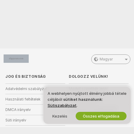
Magyar
JOG ÉS BIZTONSÁG
DOLGOZZ VELÜNK!
Adatvédelmi szabályzat
Modell szeretnék lenni
A webhelyen nyújtott élmény jobbá tétele
céljából
sütiket használunk
:
Használati feltételek
Stúdióregisztráció
Sütiszabályzat
.
DMCA irányelv
Webkamera Partnerprogram
Kezelés
Összes elfogadása
Süti irányelv
Szülői felügyeleti útmutató