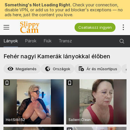
Something's Not Loading Right.
Check your connection,
disable VPN, or add us to your ad blocker's exceptions — no
ads here, just the content you love.
Csatlakozz ingyen
Lányok
Párok
Fiúk
Transz
Fehér nagyi Kamerák lányokkal élőben
Megjelenés
Országok
Ár és műsortípus
HotSilli152
SalientClean