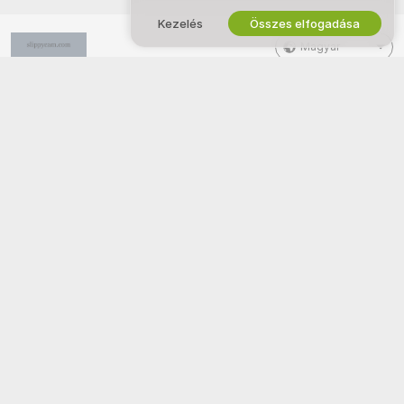
Kezelés
Összes elfogadása
Magyar
JOG ÉS BIZTONSÁG
DOLGOZZ VELÜNK!
Adatvédelmi szabályzat
Modell szeretnék lenni
Használati feltételek
Stúdióregisztráció
DMCA irányelv
Webkamera Partnerprogram
Süti irányelv
Szülői felügyeleti útmutató
Rabszolgaság-ellenes segítség
SEGÍTSÉG
&
ÜGYFÉLSZOLGÁLAT
Támogatás és gyakori kérdések