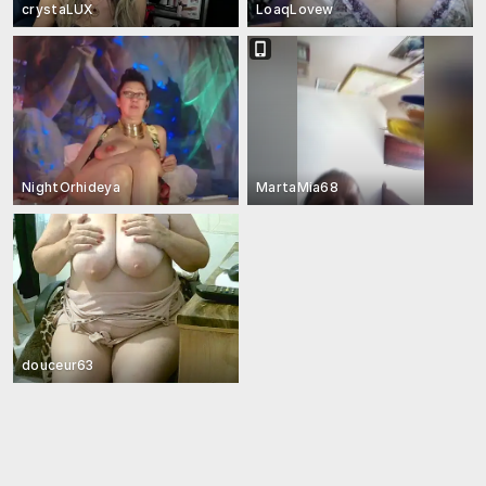
crystaLUX
LoaqLovew
NightOrhideya
MartaMia68
douceur63