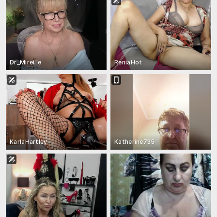
Dr_Mireille
ReniaHot
KarlaHartley
Katherine735