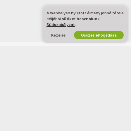
A webhelyen nyújtott élmény jobbá tétele
céljából
sütiket használunk
:
Sütiszabályzat
.
Kezelés
Összes elfogadása
Magyar
JOG ÉS BIZTONSÁG
DOLGOZZ VELÜNK!
Adatvédelmi szabályzat
Modell szeretnék lenni
Használati feltételek
Stúdióregisztráció
DMCA irányelv
Webkamera Partnerprogram
Süti irányelv
Szülői felügyeleti útmutató