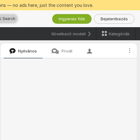
ns — no ads here, just the content you love.
Ingyenes fiók
Bejelentkezés
c Search
Kategóriák
Következő modell
Nyilvános
Privát