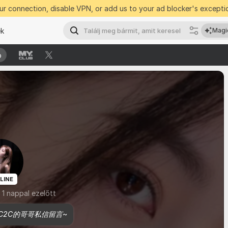
r connection, disable VPN, or add us to your ad blocker's exceptio
ek
Magi
b
b
LINE
 1 nappal ezelőtt
C2C的哥哥私信留言~