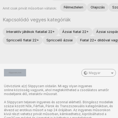
Félmeztelen
Olajozás
Sz
Amit csak privát műsorban vállalok:
Kapcsolódó vegyes kategóriák
Interaktív játékok fiatallal 22+
Ázsiai fiatal 22+
Ázsiai szopá
Spriccelő fiatal 22+
Spriccelő ázsiai
Fiatal 22+ dildóval vagy
Magyar
Üdvözlünk a(z) Slippycam oldalán. Mi egy olyan ingyenes
online közösség vagyunk, ahol megtekintheted a csodálatos amatőr
modelljeink élő, interaktív műsorait.
A Slippycam teljesen ingyenes és azonnal elérhető. Böngéssz modellek
százai között Nők, Férfiak, Párok és Transzszexuális kategóriákban, és
élvezd az erotikus műsort a nap 24 órájában. Az ingyenes műsorokon
kívül részt vehetsz privát műsorban, kémkedhetsz, kipróbálhatod a
Cam2Cam módot és üzenetet is küldhetsz a modelleknek.