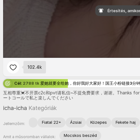
Értesítés, amiko
102.4k
Cél:
2788 tk
爱她就要全给她，你好我好大家好！国王小粉链接3分钟 pink
互相尊重💓不开票
c
2c和
pvt请私信~不提免费​要求，谢谢。
Thanks
fo
ートコールで私と楽しんでください
icha-icha
Kategóriák
Fiatal 22+
Ázsiai
Közepes
Fekete haj
Jellemzőim:
Mocskos beszéd
Amit a műsoromban vállalok: