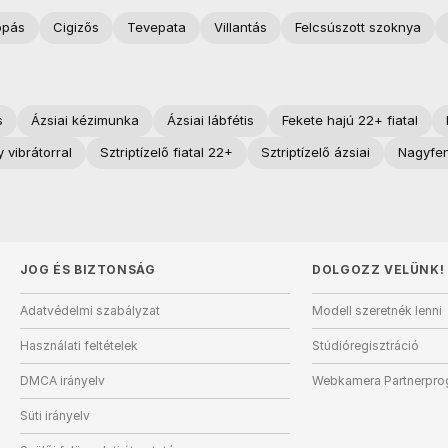
opás
Cigizős
Tevepata
Villantás
Felcsúszott szoknya
s
Ázsiai kézimunka
Ázsiai lábfétis
Fekete hajú 22+ fiatal
 vibrátorral
Sztriptízelő fiatal 22+
Sztriptízelő ázsiai
Nagyfen
JOG ÉS BIZTONSÁG
DOLGOZZ VELÜNK!
Adatvédelmi szabályzat
Modell szeretnék lenni
Használati feltételek
Stúdióregisztráció
DMCA irányelv
Webkamera Partnerpr
Süti irányelv