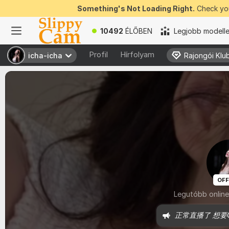
Something's Not Loading Right.
Check you
10492
ÉLŐBEN
Legjobb modell
Profil
Hírfolyam
icha-icha
icha-icha
Rajongói Klu
Rajongói Klu
OFF
Legutóbb online
正常直播了 想要