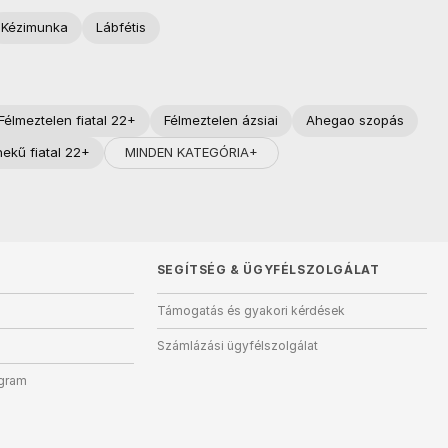
Kézimunka
Lábfétis
Félmeztelen fiatal 22+
Félmeztelen ázsiai
Ahegao szopás
MINDEN KATEGÓRIA+
ekű fiatal 22+
SEGÍTSÉG
&
ÜGYFÉLSZOLGÁLAT
Támogatás és gyakori kérdések
Számlázási ügyfélszolgálat
ogram