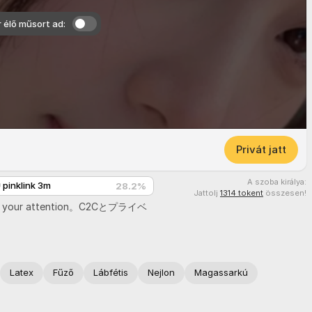
r élő műsort ad:
Privát jatt
A szoba királya:
link 3m
28.2
%
Jattolj
1314 tokent
összesen!
r
your
attention。
C​
2Cとプライベ
Latex
Fűző
Lábfétis
Nejlon
Magassarkú