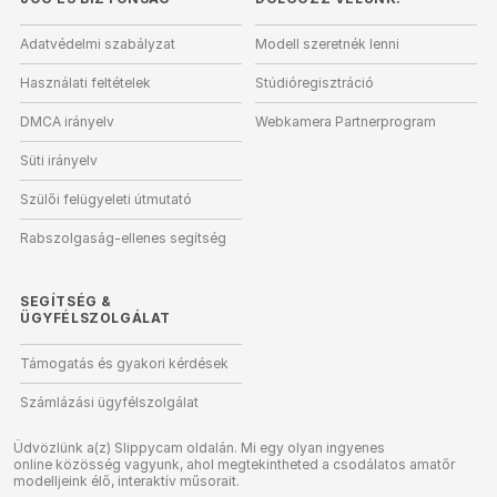
Adatvédelmi szabályzat
Modell szeretnék lenni
Használati feltételek
Stúdióregisztráció
DMCA irányelv
Webkamera Partnerprogram
Süti irányelv
Szülői felügyeleti útmutató
Rabszolgaság-ellenes segítség
SEGÍTSÉG
&
ÜGYFÉLSZOLGÁLAT
Támogatás és gyakori kérdések
Számlázási ügyfélszolgálat
Üdvözlünk a(z) Slippycam oldalán. Mi egy olyan ingyenes
online közösség vagyunk, ahol megtekintheted a csodálatos amatőr
modelljeink élő, interaktív műsorait.