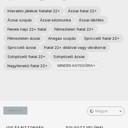
Interaktív játékok fiatallal 22+
Ázsiai fiatal 22+
Ázsiai szopás
Ázsiai kézimunka
Ázsiai lábfétis
Fekete hajú 22+ fiatal
Félmeztelen fiatal 22+
Félmeztelen ázsiai
Ahegao szopás
Spriccelő fiatal 22+
Spriccelő ázsiai
Fiatal 22+ dildóval vagy vibrátorral
Sztriptízelő fiatal 22+
Sztriptízelő ázsiai
MINDEN KATEGÓRIA+
Nagyfenekű fiatal 22+
Magyar
JOG ÉS BIZTONSÁG
DOLGOZZ VELÜNK!