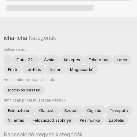
icha-icha
Kategóriák
Jellemzőim:
Fiatal 22+
Ázsiai
Közepes
Fekete haj
Latex
Fűző
Lábfétis
Nejlon
Magassarkú
Amit a műsoromban vállalok:
Mocskos beszéd
Amit csak privát műsorban vállalok:
Félmeztelen
Olajozás
Szopás
Cigizős
Tevepata
Villantás
Felcsúszott szoknya
Kézimunka
Lábfétis
Kapcsolódó vegyes kategóriák