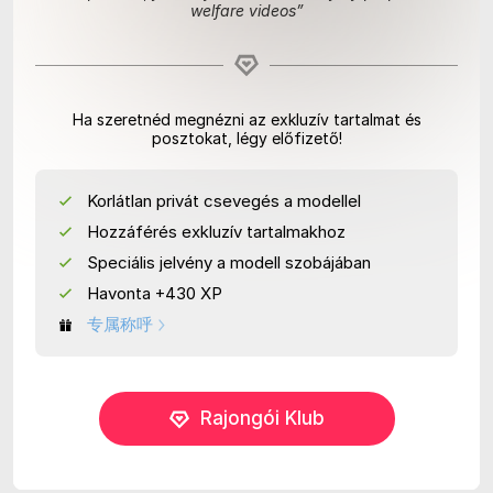
welfare videos
”
Ha szeretnéd megnézni az exkluzív tartalmat és
posztokat, légy előfizető!
Korlátlan privát csevegés a modellel
Hozzáférés exkluzív tartalmakhoz
Speciális jelvény a modell szobájában
Havonta +430 XP
专属称呼
Rajongói Klub