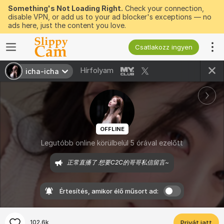
Something's Not Loading Right.
Check your connection,
disable VPN, or add us to your ad blocker's exceptions — no
ads here, just the content you love.
Csatlakozz ingyen
Hírfolyam
icha-icha
OFFLINE
Legutóbb online körülbelül 5 órával ezelőtt
正常直播了 想要C2C的哥哥私信留言~
Értesítés, amikor élő műsort ad:
102.6k
Privát jatt