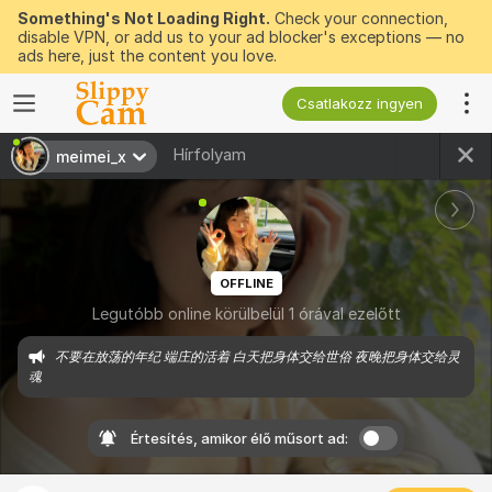
Something's Not Loading Right.
Check your connection,
disable VPN, or add us to your ad blocker's exceptions — no
ads here, just the content you love.
Csatlakozz ingyen
Hírfolyam
meimei_x
OFFLINE
Legutóbb online körülbelül 1 órával ezelőtt
不要在放荡的年纪 端庄的活着 白天把身体交给世俗 夜晚把身体交给灵
魂
Értesítés, amikor élő műsort ad: