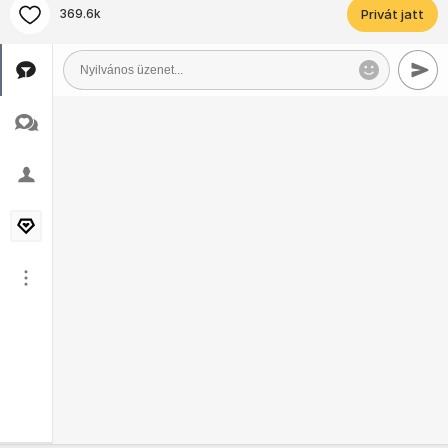
369.6k
Privát jatt