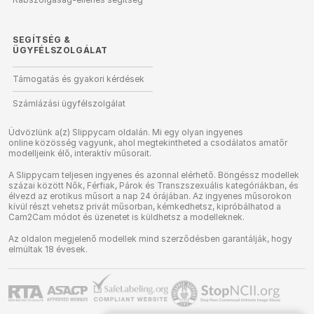
SEGÍTSÉG
&
ÜGYFÉLSZOLGÁLAT
Támogatás és gyakori kérdések
Számlázási ügyfélszolgálat
Üdvözlünk a(z) Slippycam oldalán. Mi egy olyan ingyenes
online közösség vagyunk, ahol megtekintheted a csodálatos amatőr
modelljeink élő, interaktív műsorait.
A Slippycam teljesen ingyenes és azonnal elérhető. Böngéssz modellek
százai között Nők, Férfiak, Párok és Transzszexuális kategóriákban, és
élvezd az erotikus műsort a nap 24 órájában. Az ingyenes műsorokon
kívül részt vehetsz privát műsorban, kémkedhetsz, kipróbálhatod a
Cam2Cam módot és üzenetet is küldhetsz a modelleknek.
Az oldalon megjelenő modellek mind szerződésben garantálják, hogy
elmúltak 18 évesek.