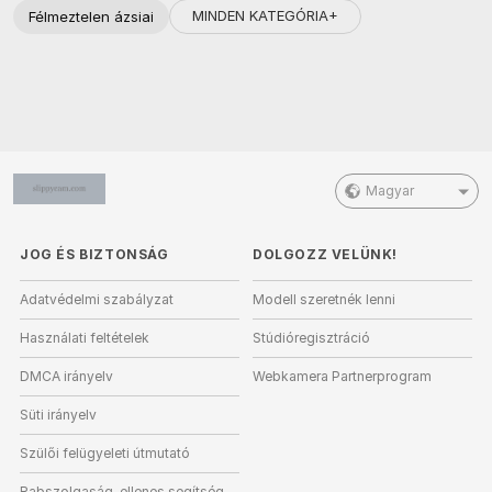
MINDEN KATEGÓRIA+
Félmeztelen ázsiai
Magyar
JOG ÉS BIZTONSÁG
DOLGOZZ VELÜNK!
Adatvédelmi szabályzat
Modell szeretnék lenni
Használati feltételek
Stúdióregisztráció
DMCA irányelv
Webkamera Partnerprogram
Süti irányelv
Szülői felügyeleti útmutató
Rabszolgaság-ellenes segítség