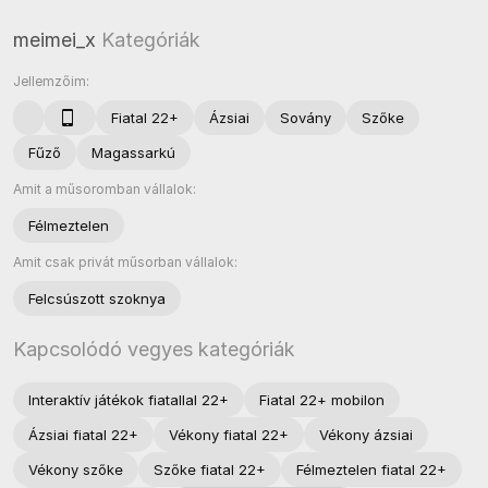
meimei_x
Kategóriák
Jellemzőim:
Fiatal 22+
Ázsiai
Sovány
Szőke
Fűző
Magassarkú
Amit a műsoromban vállalok:
Félmeztelen
Amit csak privát műsorban vállalok:
Felcsúszott szoknya
Kapcsolódó vegyes kategóriák
Interaktív játékok fiatallal 22+
Fiatal 22+ mobilon
Ázsiai fiatal 22+
Vékony fiatal 22+
Vékony ázsiai
Vékony szőke
Szőke fiatal 22+
Félmeztelen fiatal 22+