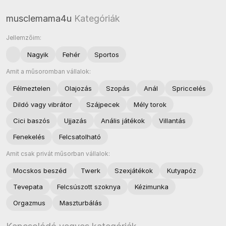
musclemama4u
Kategóriák
Jellemzőim:
Nagyik
Fehér
Sportos
Amit a műsoromban vállalok:
Félmeztelen
Olajozás
Szopás
Anál
Spriccelés
Dildó vagy vibrátor
Szájpecek
Mély torok
Cici baszós
Ujjazás
Anális játékok
Villantás
Fenekelés
Felcsatolható
Amit csak privát műsorban vállalok:
Mocskos beszéd
Twerk
Szexjátékok
Kutyapóz
Tevepata
Felcsúszott szoknya
Kézimunka
Orgazmus
Maszturbálás