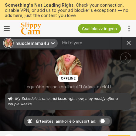
Something's Not Loading Right.
Check your connection,
disable VPN, or add us to your ad blocker's exceptions — no
ads here, just the content you love.
Csatlakozz ingyen
Hírfolyam
musclemama4u
OFFLINE
Legutóbb online körülbelül 11 órával ezelőtt
My Schedule is on a trial basis right now, may modify after a 
couple weeks
Értesítés, amikor élő műsort ad: