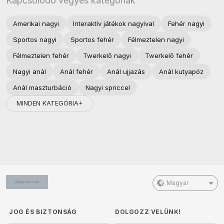
Kapcsolódó vegyes kategóriák
Amerikai nagyi
Interaktív játékok nagyival
Fehér nagyi
Sportos nagyi
Sportos fehér
Félmeztelen nagyi
Félmeztelen fehér
Twerkelő nagyi
Twerkelő fehér
Nagyi anál
Anál fehér
Anál ujjazás
Anál kutyapóz
Anál maszturbáció
Nagyi spriccel
MINDEN KATEGÓRIA+
Magyar
JOG ÉS BIZTONSÁG
DOLGOZZ VELÜNK!