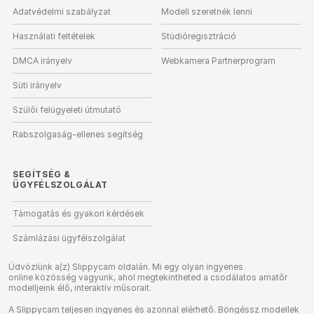
Adatvédelmi szabályzat
Modell szeretnék lenni
Használati feltételek
Stúdióregisztráció
DMCA irányelv
Webkamera Partnerprogram
Süti irányelv
Szülői felügyeleti útmutató
Rabszolgaság-ellenes segítség
SEGÍTSÉG
&
ÜGYFÉLSZOLGÁLAT
Támogatás és gyakori kérdések
Számlázási ügyfélszolgálat
Üdvözlünk a(z) Slippycam oldalán. Mi egy olyan ingyenes
online közösség vagyunk, ahol megtekintheted a csodálatos amatőr
modelljeink élő, interaktív műsorait.
A Slippycam teljesen ingyenes és azonnal elérhető. Böngéssz modellek