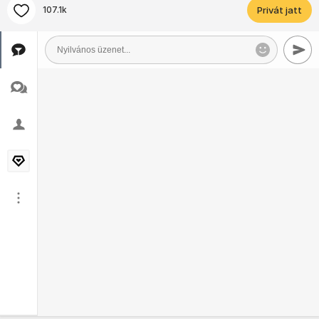
107.1k
Privát jatt