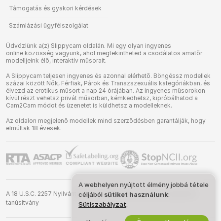
Támogatás és gyakori kérdések
Számlázási ügyfélszolgálat
Üdvözlünk a(z) Slippycam oldalán. Mi egy olyan ingyenes
online közösség vagyunk, ahol megtekintheted a csodálatos amatőr
modelljeink élő, interaktív műsorait.
A Slippycam teljesen ingyenes és azonnal elérhető. Böngéssz modellek
százai között Nők, Férfiak, Párok és Transzszexuális kategóriákban, és
élvezd az erotikus műsort a nap 24 órájában. Az ingyenes műsorokon
kívül részt vehetsz privát műsorban, kémkedhetsz, kipróbálhatod a
Cam2Cam módot és üzenetet is küldhetsz a modelleknek.
Az oldalon megjelenő modellek mind szerződésben garantálják, hogy
elmúltak 18 évesek.
A webhelyen nyújtott élmény jobbá tétele
A 18 U.S.C. 2257 Nyilvántartási követelményeknek való megfelelési
céljából
sütiket használunk
:
tanúsítvány
Sütiszabályzat
.