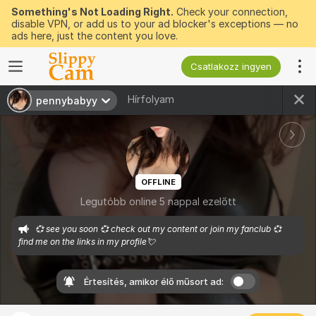
Something's Not Loading Right.
Check your connection,
disable VPN, or add us to your ad blocker's exceptions — no
ads here, just the content you love.
Csatlakozz ingyen
Hírfolyam
pennybabyy
OFFLINE
Legutóbb online 5 nappal ezelőtt
💞 see you soon 💞 check out my content or join my fanclub 💞 
find me on the links in my profile💘  
Értesítés, amikor élő műsort ad: