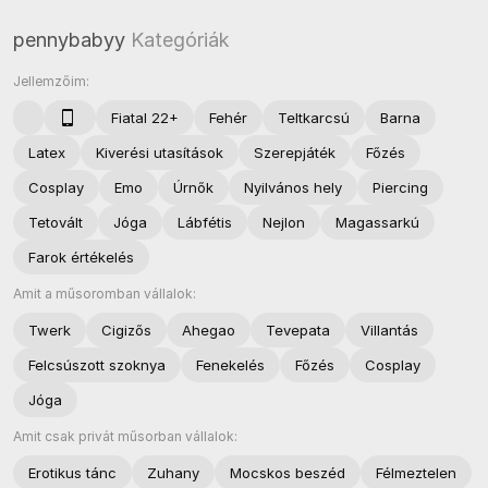
pennybabyy
Kategóriák
Jellemzőim:
Fiatal 22+
Fehér
Teltkarcsú
Barna
Latex
Kiverési utasítások
Szerepjáték
Főzés
Cosplay
Emo
Úrnők
Nyilvános hely
Piercing
Tetovált
Jóga
Lábfétis
Nejlon
Magassarkú
Farok értékelés
Amit a műsoromban vállalok:
Twerk
Cigizős
Ahegao
Tevepata
Villantás
Felcsúszott szoknya
Fenekelés
Főzés
Cosplay
Jóga
Amit csak privát műsorban vállalok:
Erotikus tánc
Zuhany
Mocskos beszéd
Félmeztelen