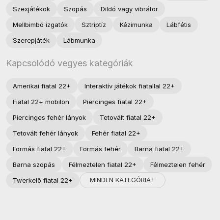
Szexjátékok
Szopás
Dildó vagy vibrátor
Mellbimbó izgatók
Sztriptíz
Kézimunka
Lábfétis
Szerepjáték
Lábmunka
Kapcsolódó vegyes kategóriák
Amerikai fiatal 22+
Interaktív játékok fiatallal 22+
Fiatal 22+ mobilon
Piercinges fiatal 22+
Piercinges fehér lányok
Tetovált fiatal 22+
Tetovált fehér lányok
Fehér fiatal 22+
Formás fiatal 22+
Formás fehér
Barna fiatal 22+
Barna szopás
Félmeztelen fiatal 22+
Félmeztelen fehér
MINDEN KATEGÓRIA+
Twerkelő fiatal 22+