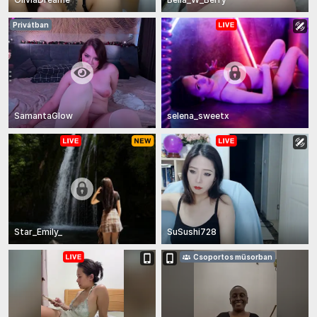
Privátban
SamantaGlow
selena_sweetx
Star_Emily_
SuSushi728
Csoportos műsorban