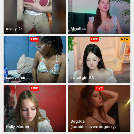
mymy-2k
Minelliss
sassysiren
sweetgirl-88
Bogduzi
Holly_Mooon_
(
korábbi nevén:
bogduzy
)