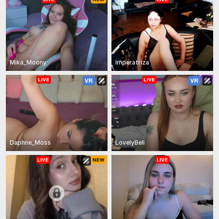
Mika_Moony
Imperatriza
Daphne_Moss
LovelyBell