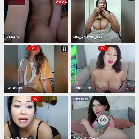
2024
Yui-Ch
Nia_Adams_Xxx
Goodlool
AsianLumi
Privátban
OliviaDreame
Bella_W_Berry