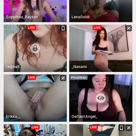
Sopphiaa_Payton
LenaGoldi
regine5
_Nanami
Privátban
Erikka__
DefiantAngel_