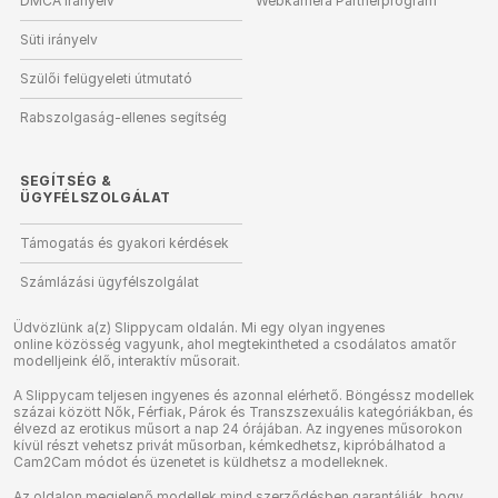
DMCA irányelv
Webkamera Partnerprogram
Süti irányelv
Szülői felügyeleti útmutató
Rabszolgaság-ellenes segítség
SEGÍTSÉG
&
ÜGYFÉLSZOLGÁLAT
Támogatás és gyakori kérdések
Számlázási ügyfélszolgálat
Üdvözlünk a(z) Slippycam oldalán. Mi egy olyan ingyenes
online közösség vagyunk, ahol megtekintheted a csodálatos amatőr
modelljeink élő, interaktív műsorait.
A Slippycam teljesen ingyenes és azonnal elérhető. Böngéssz modellek
százai között Nők, Férfiak, Párok és Transzszexuális kategóriákban, és
élvezd az erotikus műsort a nap 24 órájában. Az ingyenes műsorokon
kívül részt vehetsz privát műsorban, kémkedhetsz, kipróbálhatod a
Cam2Cam módot és üzenetet is küldhetsz a modelleknek.
Az oldalon megjelenő modellek mind szerződésben garantálják, hogy