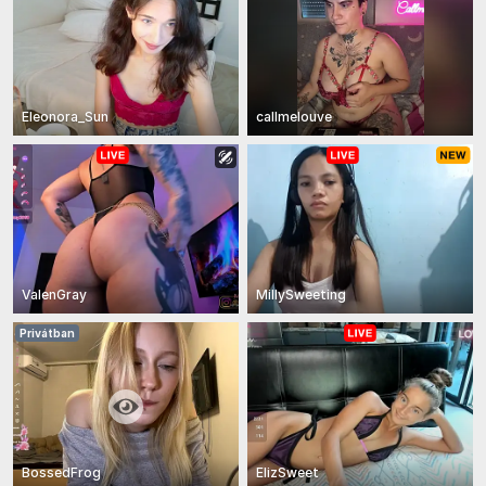
Eleonora_Sun
callmelouve
ValenGray
MillySweeting
Privátban
BossedFrog
ElizSweet