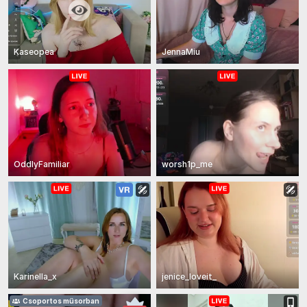
Kaseopea
JennaMiu
OddlyFamiliar
worsh1p_me
Karinella_x
jenice_loveit_
Csoportos műsorban