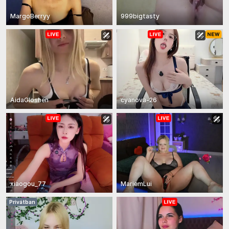
MargoBerryy
999bigtasty
AidaGloshen
cyanova-26
xiaogou_77
MariemLui
Privátban