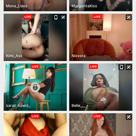
Mona_Lisss
MargaritaKiss
Kimi_Ass
Nixxora
sarah_saenz_
Belle___