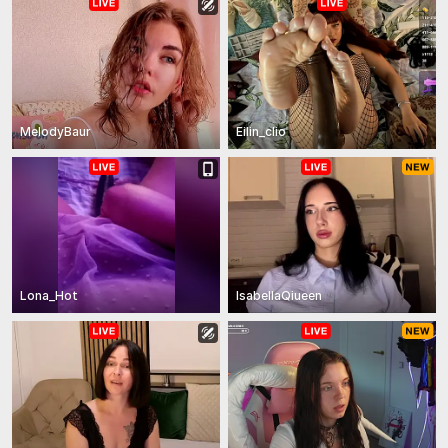
MelodyBaur
Eilin_clio
Lona_Hot
IsabellaQiueen