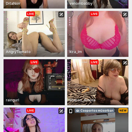
DitaNoir
venombabby
AngryTomato
kira_lm
raingurl
Sharon_Amore
Csoportos műsorban