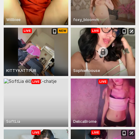
Willbiee
foxy_bloomm
KITTYKATTPUR
SophieRoouse
SoftLia
DelicaBrome