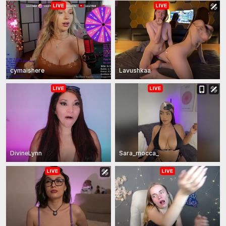
cymaishere
Lavushkaa
DivineLynn
Sara_mocca_