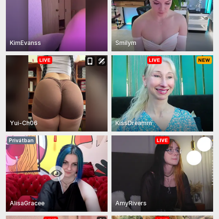
KimEvanss
Smilym
Yui-Ch06
KissDreamm
Privátban
AlisaGracee
AmyRivers