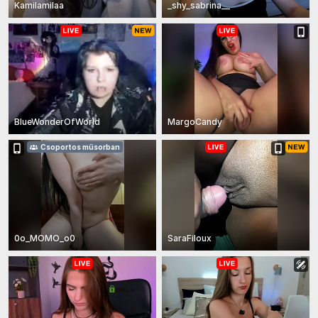
Kamilamilaa
_shy_sabrina__
BlueWonderOfWorld
MargoCandy
Csoportos műsorban
0o_MOMO_o0
SaraFiloux