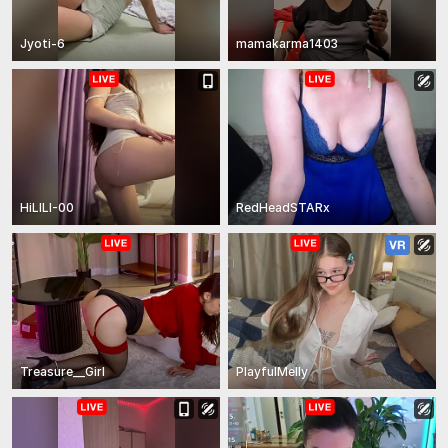
Jyoti-6
mamakarma1403
HiLILI-00
RedHeadSTARx
Treasure__Girl
PlayfulMelly