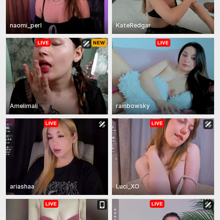
naomi_perl
KateRedgar
Amelimali
rainbowsky
ariashaa
Luci_XO