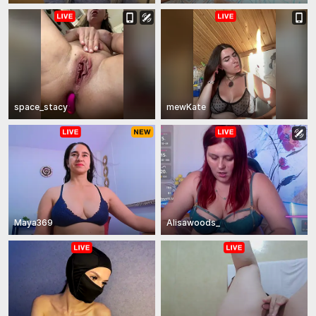
space_stacy
mewKate
Maya369
Alisawoods_