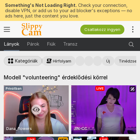
Something's Not Loading Right.
Check your connection,
disable VPN, or add us to your ad blocker's exceptions — no
ads here, just the content you love.
Csatlakozz ingyen
Lányok
Párok
Fiúk
Transz
Kategóriák
Hírfolyam
Új
Tinédzser
Modell "volunteering" érdeklődési körrel
Privátban
Dana_flowers
JIN-CC