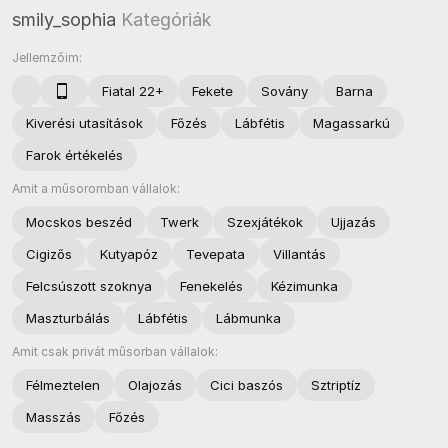
smily_sophia
Kategóriák
Jellemzőim:
Fiatal 22+
Fekete
Sovány
Barna
Kiverési utasítások
Főzés
Lábfétis
Magassarkú
Farok értékelés
Amit a műsoromban vállalok:
Mocskos beszéd
Twerk
Szexjátékok
Ujjazás
Cigizős
Kutyapóz
Tevepata
Villantás
Felcsúszott szoknya
Fenekelés
Kézimunka
Maszturbálás
Lábfétis
Lábmunka
Amit csak privát műsorban vállalok:
Félmeztelen
Olajozás
Cici baszós
Sztriptíz
Masszás
Főzés