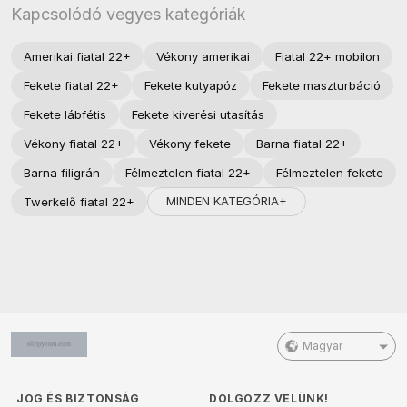
Kapcsolódó vegyes kategóriák
Amerikai fiatal 22+
Vékony amerikai
Fiatal 22+ mobilon
Fekete fiatal 22+
Fekete kutyapóz
Fekete maszturbáció
Fekete lábfétis
Fekete kiverési utasítás
Vékony fiatal 22+
Vékony fekete
Barna fiatal 22+
Barna filigrán
Félmeztelen fiatal 22+
Félmeztelen fekete
MINDEN KATEGÓRIA+
Twerkelő fiatal 22+
Magyar
JOG ÉS BIZTONSÁG
DOLGOZZ VELÜNK!