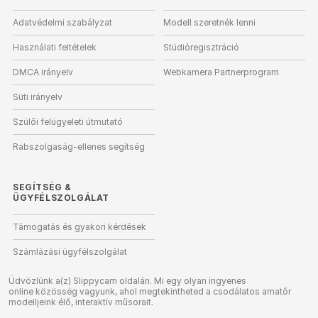
Adatvédelmi szabályzat
Modell szeretnék lenni
Használati feltételek
Stúdióregisztráció
DMCA irányelv
Webkamera Partnerprogram
Süti irányelv
Szülői felügyeleti útmutató
Rabszolgaság-ellenes segítség
SEGÍTSÉG
&
ÜGYFÉLSZOLGÁLAT
Támogatás és gyakori kérdések
Számlázási ügyfélszolgálat
Üdvözlünk a(z) Slippycam oldalán. Mi egy olyan ingyenes
online közösség vagyunk, ahol megtekintheted a csodálatos amatőr
modelljeink élő, interaktív műsorait.