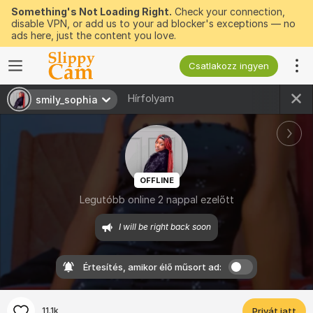
Something's Not Loading Right.
Check your connection,
disable VPN, or add us to your ad blocker's exceptions — no
ads here, just the content you love.
Csatlakozz ingyen
Hírfolyam
smily_sophia
OFFLINE
Legutóbb online 2 nappal ezelőtt
I will be right back soon
Értesítés, amikor élő műsort ad:
11.1k
Privát jatt