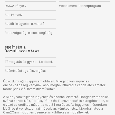
DMCA irányelv
Webkamera Partnerprogram
Süti irányelv
Szülői felügyeleti útmutató
Rabszolgaság-ellenes segítség
SEGÍTSÉG
&
ÜGYFÉLSZOLGÁLAT
Támogatás és gyakori kérdések
Számlázási ügyfélszolgálat
Üdvözlünk a(z) Slippycam oldalán. Mi egy olyan ingyenes
online közösség vagyunk, ahol megtekintheted a csodálatos amatőr
modelljeink élő, interaktív műsorait.
A Slippycam teljesen ingyenes és azonnal elérhető. Böngéssz modellek
százai között Nők, Férfiak, Párok és Transzszexuális kategóriákban, és
élvezd az erotikus műsort a nap 24 órájában. Az ingyenes műsorokon
kívül részt vehetsz privát műsorban, kémkedhetsz, kipróbálhatod a
Cam2Cam módot és üzenetet is küldhetsz a modelleknek.