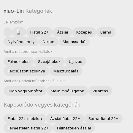
xiao-Lin
Kategóriák
Jellemzőim:
Fiatal 22+
Ázsiai
Közepes
Barna
Nyilvános hely
Nejlon
Magassarkú
Amit a műsoromban vállalok:
Félmeztelen
Szexjátékok
Ujjazás
Felcsúszott szoknya
Maszturbálás
Amit csak privát műsorban vállalok:
Dildó vagy vibrátor
Mellbimbó izgatók
Villantás
Kapcsolódó vegyes kategóriák
Fiatal 22+ mobilon
Ázsiai fiatal 22+
Barna fiatal 22+
Félmeztelen fiatal 22+
Félmeztelen ázsiai