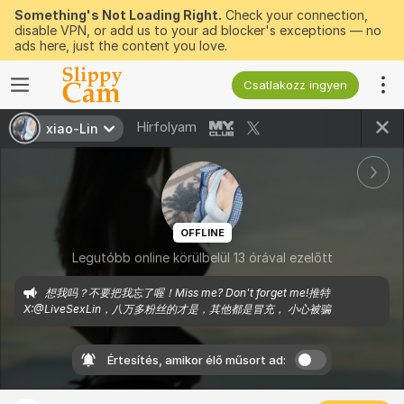
Something's Not Loading Right.
Check your connection,
disable VPN, or add us to your ad blocker's exceptions — no
ads here, just the content you love.
Csatlakozz ingyen
Hírfolyam
xiao-Lin
OFFLINE
Legutóbb online körülbelül 13 órával ezelőtt
想我吗？不要把我忘了喔！Miss me? Don't forget me!推特
X:@LiveSexLin，八万多粉丝的才是，其他都是冒充， 小心被骗
Értesítés, amikor élő műsort ad: