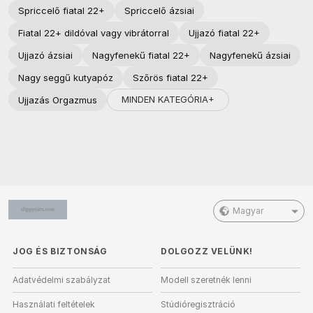
Spriccelő fiatal 22+
Spriccelő ázsiai
Fiatal 22+ dildóval vagy vibrátorral
Ujjazó fiatal 22+
Ujjazó ázsiai
Nagyfenekű fiatal 22+
Nagyfenekű ázsiai
Nagy seggű kutyapóz
Szőrös fiatal 22+
MINDEN KATEGÓRIA+
Ujjazás Orgazmus
Magyar
JOG ÉS BIZTONSÁG
DOLGOZZ VELÜNK!
Adatvédelmi szabályzat
Modell szeretnék lenni
Használati feltételek
Stúdióregisztráció