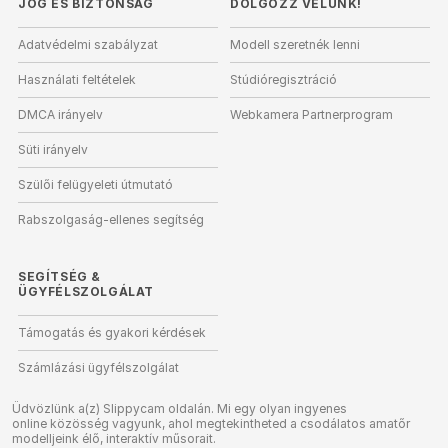
JOG ÉS BIZTONSÁG
DOLGOZZ VELÜNK!
Adatvédelmi szabályzat
Modell szeretnék lenni
Használati feltételek
Stúdióregisztráció
DMCA irányelv
Webkamera Partnerprogram
Süti irányelv
Szülői felügyeleti útmutató
Rabszolgaság-ellenes segítség
SEGÍTSÉG
&
ÜGYFÉLSZOLGÁLAT
Támogatás és gyakori kérdések
Számlázási ügyfélszolgálat
Üdvözlünk a(z) Slippycam oldalán. Mi egy olyan ingyenes
online közösség vagyunk, ahol megtekintheted a csodálatos amatőr
modelljeink élő, interaktív műsorait.