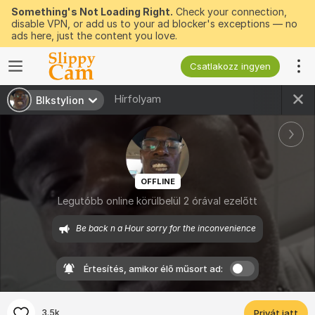
Something's Not Loading Right.
Check your connection,
disable VPN, or add us to your ad blocker's exceptions — no
ads here, just the content you love.
Csatlakozz ingyen
Hírfolyam
Blkstylion
OFFLINE
Legutóbb online körülbelül 2 órával ezelőtt
Be back n a Hour sorry for the inconvenience
Értesítés, amikor élő műsort ad:
3.5k
Privát jatt