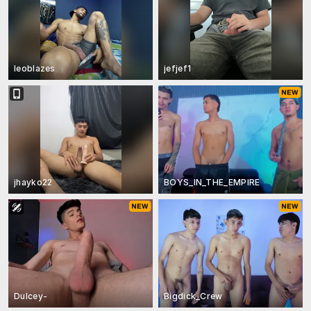
leoblazes
jefjef1
jhayko22
BOYS_IN_THE_EMPIRE
Dulcey-
Bigdick_Crew