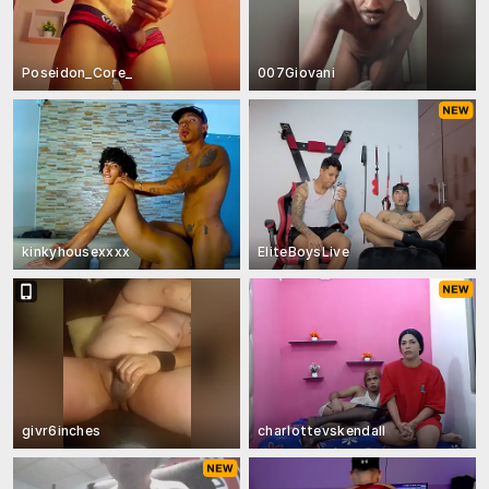
Poseidon_Core_
007Giovani
kinkyhousexxxx
EliteBoysLive
givr6inches
charlottevskendall