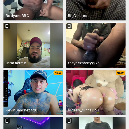
BodyandBBC
BigDesires
urratherme
treyneznasty@xh
KevinSanchez420
Bigass_GinnaDoll