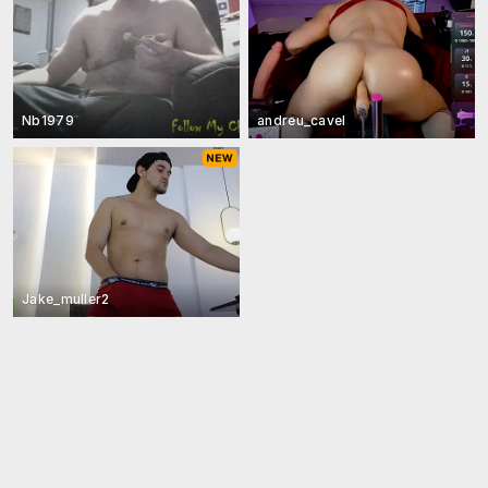
Nb1979
andreu_cavel
Jake_muller2