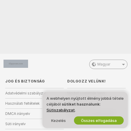
Magyar
JOG ÉS BIZTONSÁG
DOLGOZZ VELÜNK!
Adatvédelmi szabályzat
Modell szeretnék lenni
A webhelyen nyújtott élmény jobbá tétele
Használati feltételek
Stúdióregisztráció
céljából
sütiket használunk
:
Sütiszabályzat
.
DMCA irányelv
Webkamera Partnerprogram
Kezelés
Összes elfogadása
Süti irányelv