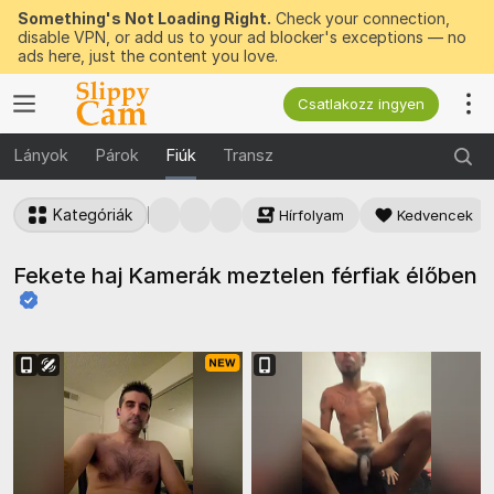
Something's Not Loading Right.
Check your connection,
disable VPN, or add us to your ad blocker's exceptions — no
ads here, just the content you love.
Csatlakozz ingyen
Lányok
Párok
Fiúk
Transz
Kategóriák
Hírfolyam
Kedvencek
Fekete haj Kamerák meztelen férfiak
élőben