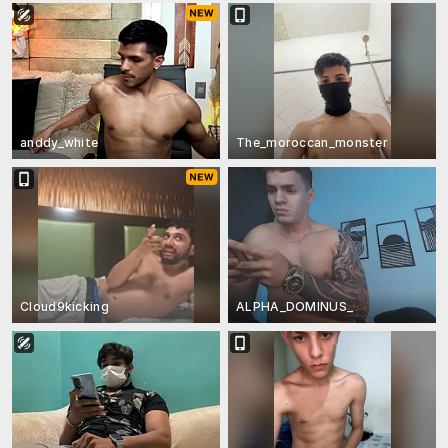
anddy_white
The_moroccan_monster
Cloud9kicking
ALPHA_DOMINUS_