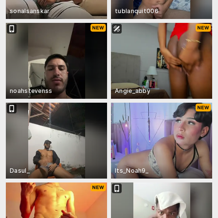
sonalsanskar
tublanquit006
noahstevenss
Angie_abby
Dasul_
Its_Noah9_