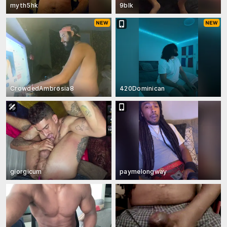
myth5hk
9blk
CrowdedAmbrosia8
420Dominican
giorgicum
paymelongway