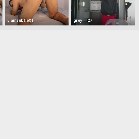
Liamsubtle01
grey___27