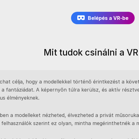
Belépés a VR-be
Mit tudok csinálni a V
chat célja, hogy a modellekkel történő érintkezést a követ
 a fantáziádat. A képernyőn túlra kerülsz, és aktív résztv
kus élményeknek.
ben a modelleket nézheted, élvezheted a privát műsorukat,
 felhasználók szerint ez olyan, mintha megérinthetnék a m