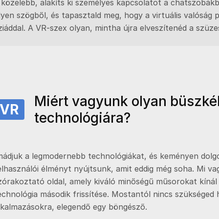
j közelebb, alakíts ki személyes kapcsolatot a chatszobák
yen szögből, és tapasztald meg, hogy a virtuális valóság 
ziáddal. A VR-szex olyan, mintha újra elveszítenéd a szüze
Miért vagyunk olyan büszkék
VR
technológiára?
mádjuk a legmodernebb technológiákat, és keményen dolg
elhasználói élményt nyújtsunk, amit eddig még soha. Mi va
zórakoztató oldal, amely kiváló minőségű műsorokat kínál 
echnológia második frissítése. Mostantól nincs szükséged 
lkalmazásokra, elegendő egy böngésző.