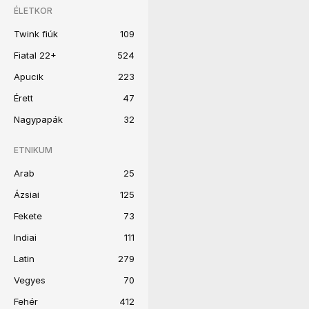
ÉLETKOR
Twink fiúk
109
Fiatal 22+
524
Apucik
223
Érett
47
Nagypapák
32
ETNIKUM
Arab
25
Ázsiai
125
Fekete
73
Indiai
111
Latin
279
Vegyes
70
Fehér
412