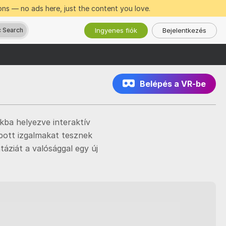
ns — no ads here, just the content you love.
Ingyenes fiók
Bejelentkezés
 Search
Belépés a VR-be
okba helyezve interaktív
bott izgalmakat tesznek
áziát a valósággal egy új