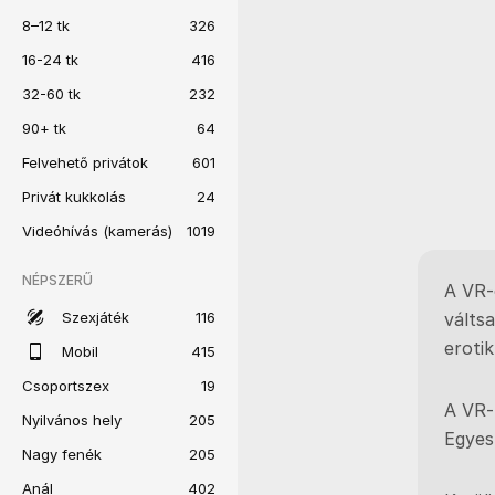
8–12 tk
326
16-24 tk
416
32-60 tk
232
90+ tk
64
Felvehető privátok
601
Privát kukkolás
24
Videóhívás (kamerás)
1019
NÉPSZERŰ
A VR-
Szexjáték
116
váltsa
eroti
Mobil
415
Csoportszex
19
A VR-
Nyilvános hely
205
Egyes
Nagy fenék
205
Anál
402