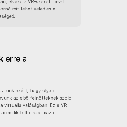
ban, élvezd a VR-szexet, nézd
pornó mit tehet veled és a
sséged.
 erre a
oztunk azért, hogy olyan
gyunk az első felnőtteknek szóló
a virtuális valóságban. Ez a VR-
harmadik féltől származó