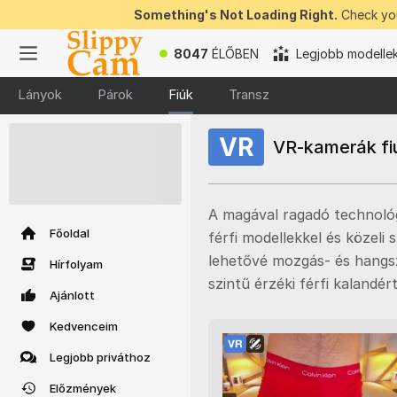
Something's Not Loading Right.
Check you
8047
ÉLŐBEN
Legjobb modelle
Lányok
Párok
Fiúk
Transz
Ebben a
VR
VR-kamerák fi
pillanatban
50
INGYENES
tokent
lehet nyerni
A magával ragadó technológi
Főoldal
férfi modellekkel és közel
lehetővé mozgás- és hangszi
Hírfolyam
szintű érzéki férfi kalandért
Ajánlott
Kedvenceim
Legjobb priváthoz
Előzmények