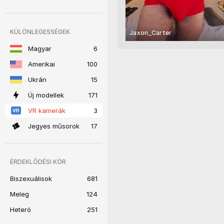
KÜLÖNLEGESSÉGEK
Jaxon_Carter
Magyar
6
Amerikai
100
Ukrán
15
Új modellek
171
VR kamerák
3
Jegyes műsorok
17
ÉRDEKLŐDÉSI KÖR
Biszexuálisok
681
Meleg
124
Heteró
251