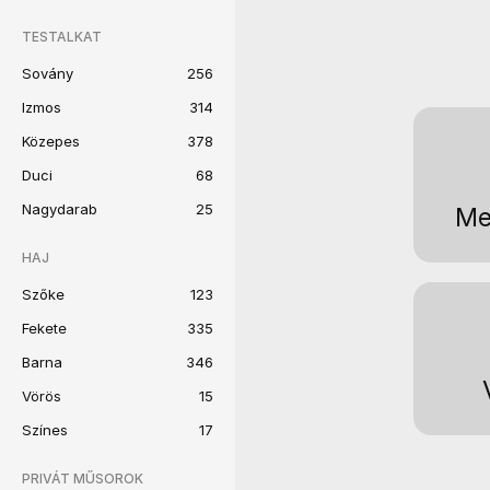
TESTALKAT
Sovány
256
Izmos
314
Közepes
378
Duci
68
Nagydarab
25
Me
HAJ
Szőke
123
Fekete
335
Barna
346
Vörös
15
Színes
17
PRIVÁT MŰSOROK