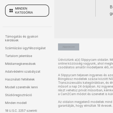
B
MINDEN
KATEGÓRIA
g
Támogatás és gyakori
kérdések
Számlázási ügyfélszolgálat
Tartalom jelentése
Üdvözlünk a(z) Slippycam oldalán. M
online közösség vagyunk, ahol megte
Médiamegkeresések
csodálatos amatőr modelljeink élő, in
Adatvédelmi szabályzat
A Slippycam teljesen ingyenes és azo
Böngéssz modellek százai között Nők
Használati feltételek
Transzszexuális kategóriákban, és él
műsort a nap 24 órájában. Az ingyen
Modell szeretnék lenni
részt vehetsz privát műsorban, kémk
a Cam2Cam módot és üzenetet is kül
Stúdióregisztráció
Az oldalon megjelenő modellek min
Minden modell
garantálják, hogy elmúltak 18 évesek.
18 U.S.C. 2257 szerinti