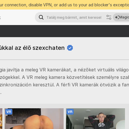
r connection, disable VPN, or add us to your ad blocker's exceptio
k
Magic
úkkal az élő szexchaten
a javítja a meleg VR kamerákat, a nézőket virtuális világ
i szögekkel. A VR meleg kamera közvetítések személyre sza
nkronizáción keresztül. A férfi VR kamerák ötvözik a fant
.