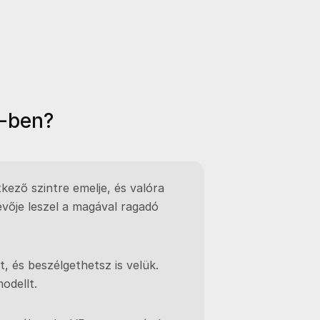
R-ben?
kező szintre emelje, és valóra
evője leszel a magával ragadó
 és beszélgethetsz is velük.
odellt.