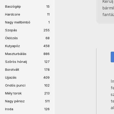
Kerül
Baszógép
15
bármil
fantá
Hardcore
11
Nagy mellbimbó
1
Szopás
255
Öklözés
68
Kutyapóz
458
Maszturbálás
886
Szőrös hónalj
127
Borotvált
178
Ujjazás
409
I
Ondós punci
102
f
Mély torok
213
s
t
Nagy pénisz
511
a
Iroda
126