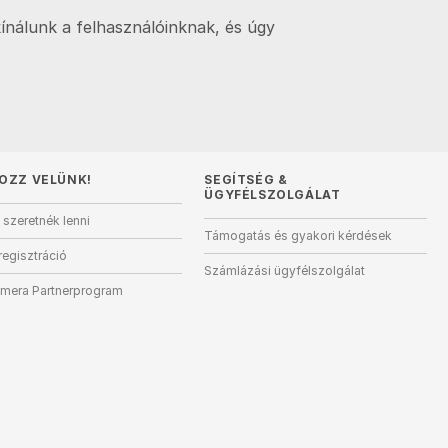
ínálunk a felhasználóinknak, és úgy
OZZ VELÜNK!
SEGÍTSÉG
&
ÜGYFÉLSZOLGÁLAT
 szeretnék lenni
Támogatás és gyakori kérdések
regisztráció
Számlázási ügyfélszolgálat
mera Partnerprogram