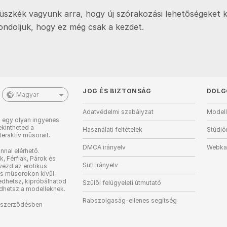
üszkék vagyunk arra, hogy új szórakozási lehetőségeket k
ondoljuk, hogy ez még csak a kezdet.
JOG ÉS BIZTONSÁG
DOLG
Magyar
Adatvédelmi szabályzat
Modell
i egy olyan ingyenes
kintheted a
Használati feltételek
Stúdió
teraktív műsorait.
DMCA irányelv
Webka
nnal elérhető.
, Férfiak, Párok és
Süti irányelv
vezd az erotikus
es műsorokon kívül
edhetsz, kipróbálhatod
Szülői felügyeleti útmutató
dhetsz a modelleknek.
Rabszolgaság-ellenes segítség
d szerződésben