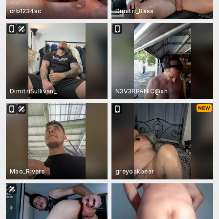
crb1234sc
Dimitri_Bass
DimitriSullivan_
N3V3RPANIC@xh
Mao_Rivers
greyoakbear