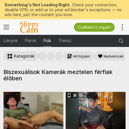
Something's Not Loading Right.
Check your connection,
disable VPN, or add us to your ad blocker's exceptions — no
ads here, just the content you love.
Csatlakozz ingyen
Lányok
Párok
Fiúk
Transz
Kategóriák
Hírfolyam
Kedvencek
Biszexuálisok Kamerák meztelen férfiak
élőben