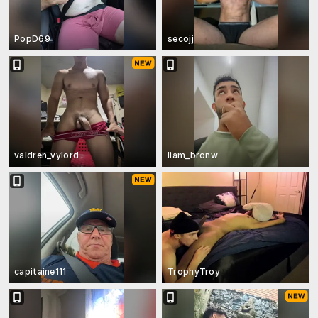
PopD69
secojj
valdren_vylord
liam_bronw
capitaine111
TrophyTroy