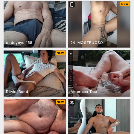
daddynyc_158
24_MOSTRUOSO
David_Bond
American_Dad