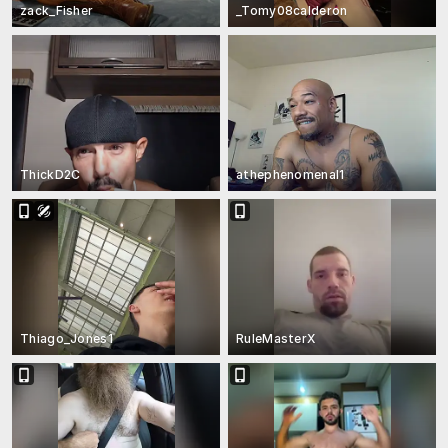
zack_Fisher
_Tomy08calderon
ThickD2C
athephenomenal1
Thiago_Jones1
RuleMasterX