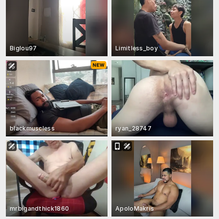
Biglou97
Limitless_boy
blackmuscless
ryan_28747
mrbigandthick1860
ApoloMakris