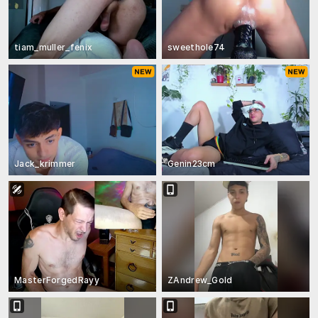
tiam_muller_fenix
sweethole74
Jack_krimmer
Genin23cm
MasterForgedRayy
ZAndrew_Gold