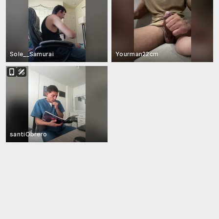
Sole__Samurai
Yourman22cm
santiObrero