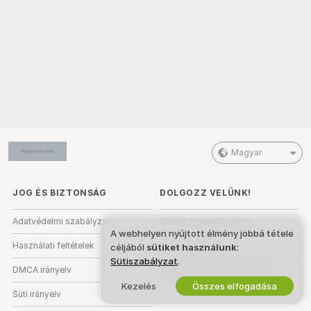
Magyar
JOG ÉS BIZTONSÁG
DOLGOZZ VELÜNK!
Adatvédelmi szabályzat
Modell szeretnék lenni
A webhelyen nyújtott élmény jobbá tétele
Használati feltételek
Stúdióregisztráció
céljából
sütiket használunk
:
Sütiszabályzat
.
DMCA irányelv
Webkamera Partnerprogram
Kezelés
Összes elfogadása
Süti irányelv