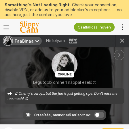
Something's Not Loading Right.
Check your connection,
disable VPN, or add us to your ad blocker's exceptions — no
ads here, just the content you love.
Csatlakozz ingyen
Hírfolyam
FaaBinaa
OFFLINE
Legutóbb online 1 nappal ezelőtt
🍒 Cherry’s away... but the fun is just getting ripe. Don’t miss me 
too much! 😘
Értesítés, amikor élő műsort ad: