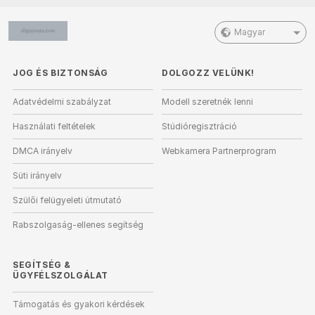
Magyar
JOG ÉS BIZTONSÁG
DOLGOZZ VELÜNK!
Adatvédelmi szabályzat
Modell szeretnék lenni
Használati feltételek
Stúdióregisztráció
DMCA irányelv
Webkamera Partnerprogram
Süti irányelv
Szülői felügyeleti útmutató
Rabszolgaság-ellenes segítség
SEGÍTSÉG
&
ÜGYFÉLSZOLGÁLAT
Támogatás és gyakori kérdések