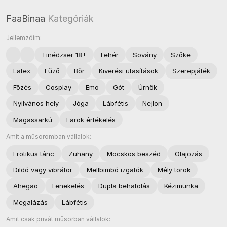
FaaBinaa
Kategóriák
Jellemzőim:
Tinédzser 18+
Fehér
Sovány
Szőke
Latex
Fűző
Bőr
Kiverési utasítások
Szerepjáték
Főzés
Cosplay
Emo
Gót
Úrnők
Nyilvános hely
Jóga
Lábfétis
Nejlon
Magassarkú
Farok értékelés
Amit a műsoromban vállalok:
Erotikus tánc
Zuhany
Mocskos beszéd
Olajozás
Dildó vagy vibrátor
Mellbimbó izgatók
Mély torok
Ahegao
Fenekelés
Dupla behatolás
Kézimunka
Megalázás
Lábfétis
Amit csak privát műsorban vállalok: