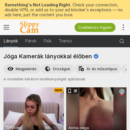
Something's Not Loading Right.
Check your connection,
disable VPN, or add us to your ad blocker's exceptions — no
ads here, just the content you love.
Csatlakozz ingyen
Lányok
Párok
Fiúk
Transz
Jóga Kamerák lányokkal
élőben
Megjelenés
Országok
Ár és műsortípus
A modellek kérésre tevékenységet ajánlanak
TinyKim_
Anita-vega