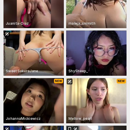
Juanita-Diaz
maleja_smmith
SweetSakuraJane
ShySheep_
JohannaMickiewicz
Mellow_pearl