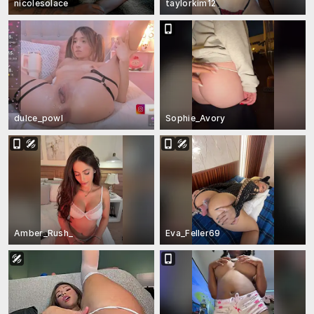
nicolesolace
taylorkim12
dulce_powl
Sophie_Avory
Amber_Rush_
Eva_Feller69