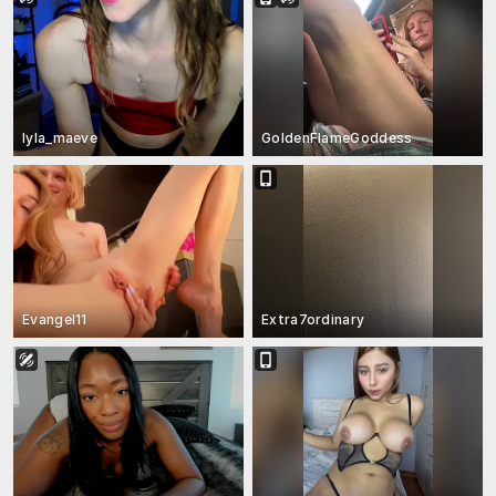
lyla_maeve
GoldenFlameGoddess
Evangel11
Extra7ordinary