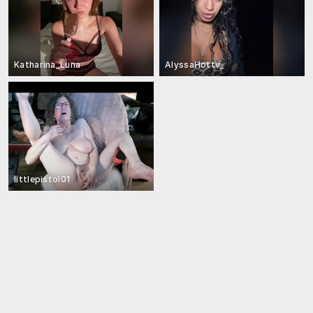
Katharina_Luna
AlyssaHottv_
littlepistol01