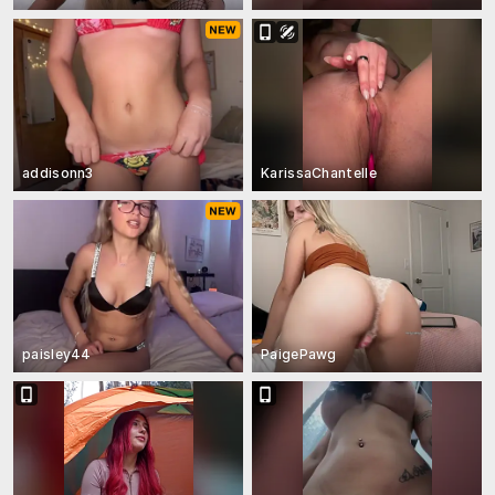
addisonn3
KarissaChantelle
paisley44
PaigePawg