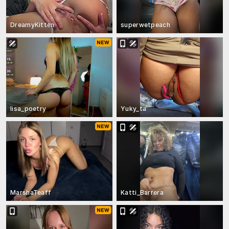
DreamyKitten
superwetpeach
lisa_poetry
Yuky_ta
MarshaTeaff
Katti_Barrera