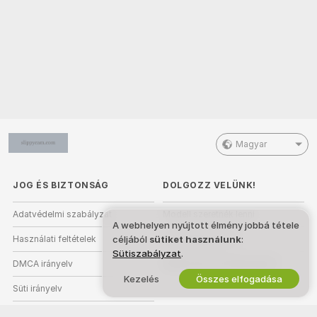
Magyar
JOG ÉS BIZTONSÁG
DOLGOZZ VELÜNK!
Adatvédelmi szabályzat
Modell szeretnék lenni
A webhelyen nyújtott élmény jobbá tétele
Használati feltételek
Stúdióregisztráció
céljából
sütiket használunk
:
Sütiszabályzat
.
DMCA irányelv
Webkamera Partnerprogram
Kezelés
Összes elfogadása
Süti irányelv
Szülői felügyeleti útmutató