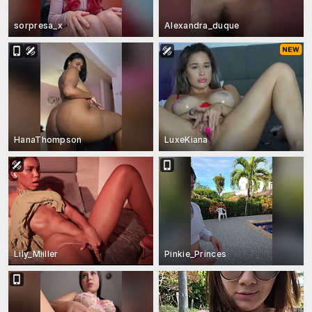
sorpresa_x
Alexandra_duque
HanaThompson
LuxeKiana
Lily_Miiller
Pinkie_Princes