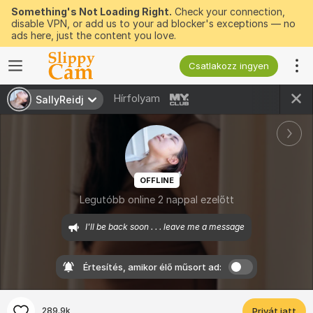
Something's Not Loading Right.
Check your connection,
disable VPN, or add us to your ad blocker's exceptions — no
ads here, just the content you love.
Csatlakozz ingyen
Hírfolyam
SallyReidj
OFFLINE
Legutóbb online 2 nappal ezelőtt
I'll be back soon . . . leave me a message
Értesítés, amikor élő műsort ad:
289.9k
Privát jatt