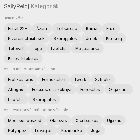
SallyReidj
Kategóriák
Jellemzőim:
Fiatal 22+
Ázsiai
Teltkarcsú
Barna
Fűző
Kiverési utasítások
Szerepjáték
Úrnők
Piercing
Tetovált
Jóga
Lábfétis
Magassarkú
Farok értékelés
Amit a műsoromban vállalok:
Erotikus tánc
Félmeztelen
Twerk
Sztriptíz
Ahegao
Felcsúszott szoknya
Fenekelés
Orgazmus
Lábfétis
Szerepjáték
Amit csak privát műsorban vállalok:
Mocskos beszéd
Olajozás
Cici baszós
Ujjazás
Kutyapóz
Lovaglás
Kézimunka
Jóga