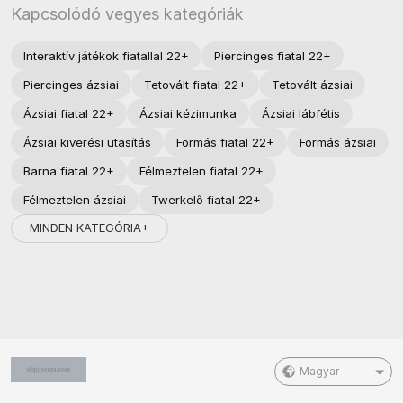
Kapcsolódó vegyes kategóriák
Interaktív játékok fiatallal 22+
Piercinges fiatal 22+
Piercinges ázsiai
Tetovált fiatal 22+
Tetovált ázsiai
Ázsiai fiatal 22+
Ázsiai kézimunka
Ázsiai lábfétis
Ázsiai kiverési utasítás
Formás fiatal 22+
Formás ázsiai
Barna fiatal 22+
Félmeztelen fiatal 22+
Félmeztelen ázsiai
Twerkelő fiatal 22+
MINDEN KATEGÓRIA+
Magyar