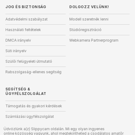
JOG ÉS BIZTONSÁG
DOLGOZZ VELÜNK!
Adatvédelmi szabályzat
Modell szeretnék lenni
Használati feltételek
Stúdióregisztráció
DMCA irányelv
Webkamera Partnerprogram
Süti irányelv
Szülői felügyeleti útmutató
Rabszolgaság-ellenes segítség
SEGÍTSÉG
&
ÜGYFÉLSZOLGÁLAT
Támogatás és gyakori kérdések
Számlázási ügyfélszolgálat
Üdvözlünk a(z) Slippycam oldalán. Mi egy olyan ingyenes
online közösség vagyunk, ahol megtekintheted a csodálatos amatőr