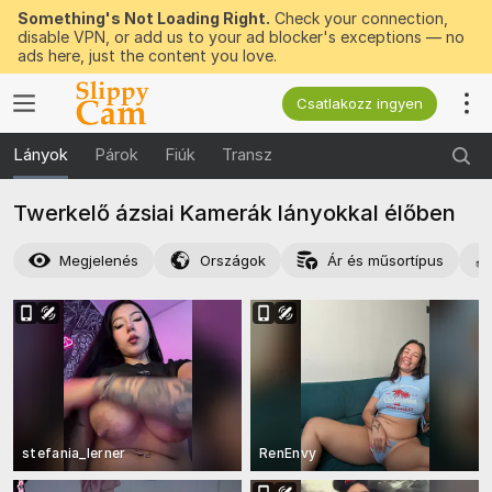
Something's Not Loading Right.
Check your connection,
disable VPN, or add us to your ad blocker's exceptions — no
ads here, just the content you love.
Csatlakozz ingyen
Lányok
Párok
Fiúk
Transz
Twerkelő ázsiai Kamerák lányokkal élőben
Megjelenés
Országok
Ár és műsortípus
stefania_lerner
RenEnvy