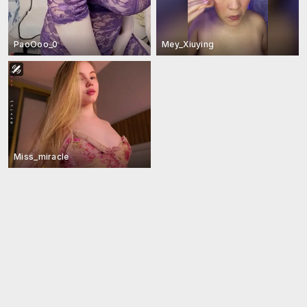
PaoOoo_0
Mey_Xiuying
Miss_miracle