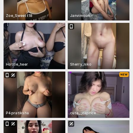
Zoe_Sweett18
Janvimoon
Hottie_heer
Sherry_niko
P4pratiksha
cute__caprice