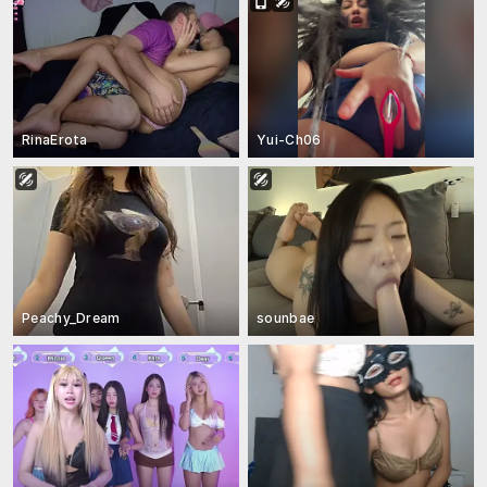
RinaErota
Yui-Ch06
Peachy_Dream
sounbae