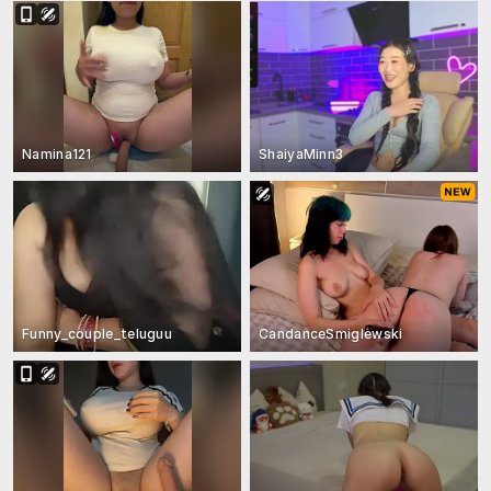
Namina121
ShaiyaMinn3
Funny_couple_teluguu
CandanceSmiglewski