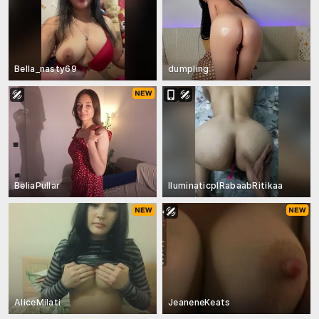
Bella_nasty69
dumpling
BeliaPullar
IluminaticplRabaabRitikaa
AliceMilati
JeaneneKeats