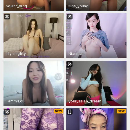
Squirt_bigg
luna_young
lilly_mighty
Niannian-
TammiLou
your_asian_dream