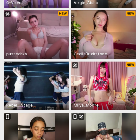
G-Velvet
Virgin_Aisha
pussechka
CecileBrickstone
Rebel__Stage
Miiya_Moore