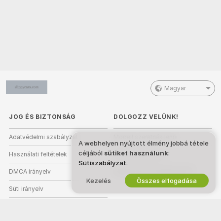
Magyar
JOG ÉS BIZTONSÁG
DOLGOZZ VELÜNK!
Adatvédelmi szabályzat
Modell szeretnék lenni
A webhelyen nyújtott élmény jobbá tétele
céljából
sütiket használunk
:
Használati feltételek
Stúdióregisztráció
Sütiszabályzat
.
DMCA irányelv
Webkamera Partnerprogram
Kezelés
Összes elfogadása
Süti irányelv
Szülői felügyeleti útmutató