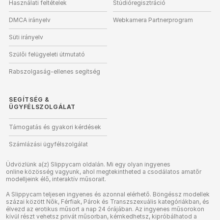
Használati feltételek
Stúdióregisztráció
DMCA irányelv
Webkamera Partnerprogram
Süti irányelv
Szülői felügyeleti útmutató
Rabszolgaság-ellenes segítség
SEGÍTSÉG
&
ÜGYFÉLSZOLGÁLAT
Támogatás és gyakori kérdések
Számlázási ügyfélszolgálat
Üdvözlünk a(z) Slippycam oldalán. Mi egy olyan ingyenes
online közösség vagyunk, ahol megtekintheted a csodálatos amatőr
modelljeink élő, interaktív műsorait.
A Slippycam teljesen ingyenes és azonnal elérhető. Böngéssz modellek
százai között Nők, Férfiak, Párok és Transzszexuális kategóriákban, és
élvezd az erotikus műsort a nap 24 órájában. Az ingyenes műsorokon
kívül részt vehetsz privát műsorban, kémkedhetsz, kipróbálhatod a