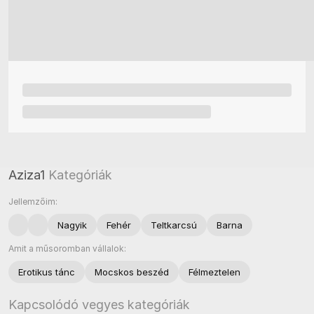
Aziza1
Kategóriák
Jellemzőim:
Nagyik
Fehér
Teltkarcsú
Barna
Amit a műsoromban vállalok:
Erotikus tánc
Mocskos beszéd
Félmeztelen
Kapcsolódó vegyes kategóriák