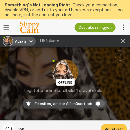
Something's Not Loading Right.
Check your connection,
disable VPN, or add us to your ad blocker's exceptions — no
ads here, just the content you love.
Csatlakozz ingyen
Hírfolyam
Aziza1
OFFLINE
Legutóbb online körülbelül 1 órával ezelőtt
Értesítés, amikor élő műsort ad:
65k
Privát jatt