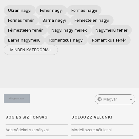
Ukrán nagyi
Fehér nagyi
Formás nagyi
Formás fehér
Barna nagyi
Félmeztelen nagyi
Félmeztelen fehér
Nagyi nagy mellek
Nagymellű fehér
Barna nagymellű
Romantikus nagyi
Romantikus fehér
MINDEN KATEGÓRIA+
Magyar
JOG ÉS BIZTONSÁG
DOLGOZZ VELÜNK!
Adatvédelmi szabályzat
Modell szeretnék lenni