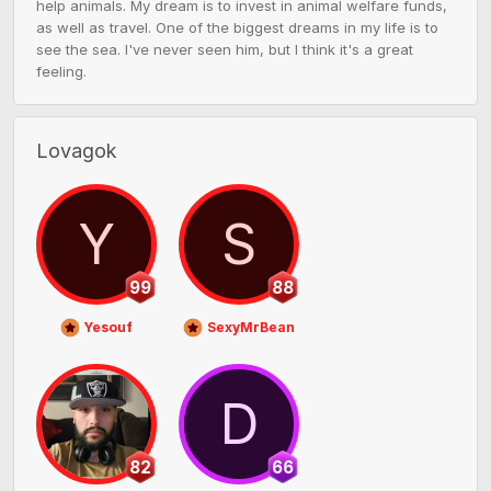
help animals. My dream is to invest in animal welfare funds, 
as well as travel. One of the biggest dreams in my life is to 
see the sea. I've never seen him, but I think it's a great 
feeling.
Lovagok
Y
S
99
88
Yesouf
SexyMrBean
D
82
66