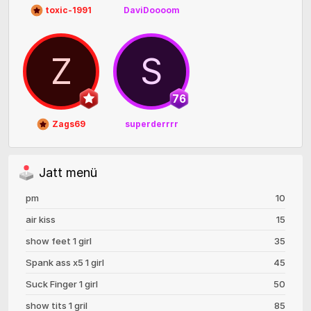
toxic-1991
DaviDoooom
Z
S
76
Zags69
superderrrr
Jatt menü
pm
10
air kiss
15
show feet 1 girl
35
Spank ass x5 1 girl
45
Suck Finger 1 girl
50
show tits 1 gril
85