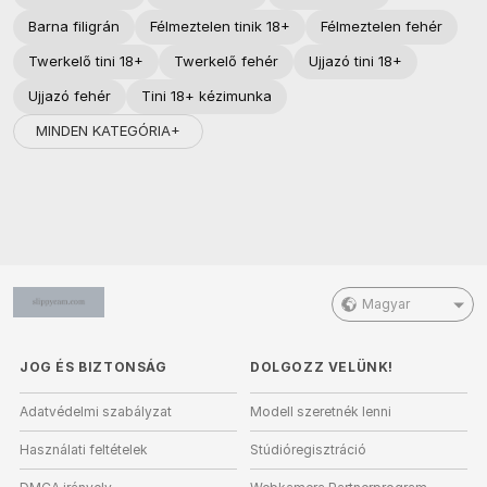
Barna filigrán
Félmeztelen tinik 18+
Félmeztelen fehér
Twerkelő tini 18+
Twerkelő fehér
Ujjazó tini 18+
Ujjazó fehér
Tini 18+ kézimunka
MINDEN KATEGÓRIA+
Magyar
JOG ÉS BIZTONSÁG
DOLGOZZ VELÜNK!
Adatvédelmi szabályzat
Modell szeretnék lenni
Használati feltételek
Stúdióregisztráció