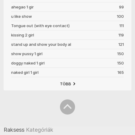
ahegao 1 gir
99
u like show
100
Tongue out (with eye contact)
111
kissing 2 girl
119
stand up and show your body al
121
show pussy 1 girl
150
doggy naked 1 girl
150
naked girl 1 girl
165
TÖBB
Raksess
Kategóriák