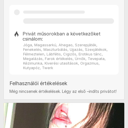
Privát műsorokban a következőket
csinálom:
Jóga, Magassarkú, Ahegao, Szerepjáték,
Fenekelés, Maszturbálás, Ujjazás, Szexjátékok,
Félmeztelen, Lábfétis, Cigizős, Erotikus tánc,
Megalázás, Farok értékelés, Úrnők, Tevepata,
Kézimunka, Kiverési utasítások, Orgazmus,
Kutyapóz, Twerk
Felhasználói értékelések
Még nincsenek értékelések. Légy az első –indíts privátot!