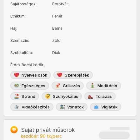
Sajátosságok
:
Borotvált
Etnikum
:
Fehér
Haj
:
Barna
Szemszín
:
Zöld
Szubkultúra
:
Diák
Érdeklődési körök
:
Nyelves csók
Szerepjáték
Egészséges
Grillezés
Meditáció
Strand
Szunyókálás
Túrázás
Videókészítés
Vonatok
Vígjáték
Saját privát műsorok
kezdőár:
90
tk/perc