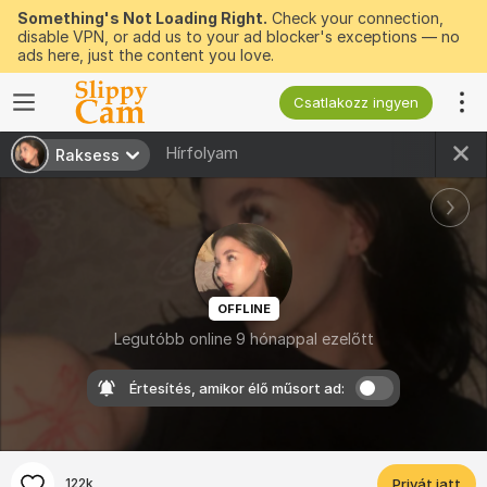
Something's Not Loading Right.
Check your connection,
disable VPN, or add us to your ad blocker's exceptions — no
ads here, just the content you love.
Csatlakozz ingyen
Hírfolyam
Raksess
OFFLINE
Legutóbb online 9 hónappal ezelőtt
Értesítés, amikor élő műsort ad:
122k
Privát jatt