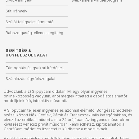
DMCA irányelv
Webkamera Partnerprogram
Süti irányelv
Szülői felügyeleti útmutató
Rabszolgaság-ellenes segítség
SEGÍTSÉG
&
ÜGYFÉLSZOLGÁLAT
Támogatás és gyakori kérdések
Számlázási ügyfélszolgálat
Üdvözlünk a(z) Slippycam oldalán. Mi egy olyan ingyenes
online közösség vagyunk, ahol megtekintheted a csodálatos amatőr
modelljeink élő, interaktív műsorait.
A Slippycam teljesen ingyenes és azonnal elérhető. Böngéssz modellek
százai között Nők, Férfiak, Párok és Transzszexuális kategóriákban, és
élvezd az erotikus műsort a nap 24 órájában. Az ingyenes műsorokon
kívül részt vehetsz privát műsorban, kémkedhetsz, kipróbálhatod a
Cam2Cam módot és üzenetet is küldhetsz a modelleknek.
Az oldalon megjelenő modellek mind szerződésben garantálják, hogy