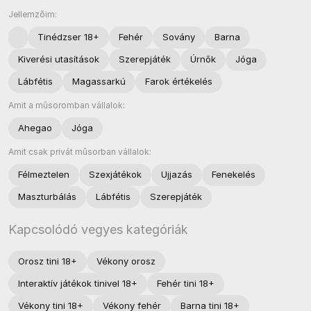
Jellemzőim:
Tinédzser 18+
Fehér
Sovány
Barna
Kiverési utasítások
Szerepjáték
Úrnők
Jóga
Lábfétis
Magassarkú
Farok értékelés
Amit a műsoromban vállalok:
Ahegao
Jóga
Amit csak privát műsorban vállalok:
Félmeztelen
Szexjátékok
Ujjazás
Fenekelés
Maszturbálás
Lábfétis
Szerepjáték
Kapcsolódó vegyes kategóriák
Orosz tini 18+
Vékony orosz
Interaktív játékok tinivel 18+
Fehér tini 18+
Vékony tini 18+
Vékony fehér
Barna tini 18+